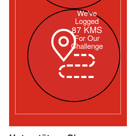
We've
Logged
87 KMS
For Our
Challenge