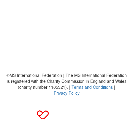
So funktioniert's
Über uns
Platzierungen
Bildmaterial
Häufig gestellte Fragen
MS International Federation
DMSG
©MS International Federation | The MS International Federation
is registered with the Charity Commission in England and Wales
(charity number 1105321). |
Terms and Conditions
|
Privacy Policy