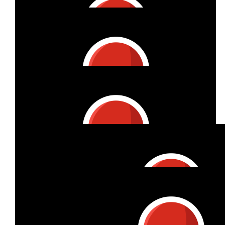
€
32
Marita S.
Alles Gute für die Challenge!
€
67
De Vil
Yes, you can!
€
22
Katrin Wolfertz
€
53
Marianne Müller
€
27