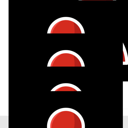
Julia Strecker
Good luck
€
27
Anja Keppler
Einen guten Lauf im schönen Mai!
€
10
€
22
Seeeb
Angela K.
Viel Erfolg!
€
100
Marion Klinger
Tolle Aktion! 😃💞
€
27
Our Achievements