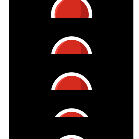
€
27
Anonymous
€
105
Gabriele Siebert
€
53
Carmikahindo
Go my Dear, ich bin sehr froh, dass ich nur in Gedanken
mitwandere 😜🥰
€
19
Annelies
Das Augenmerk auf das Wesentliche lenken. Tolle Aktion.
Danke, dass Du mich daran teilhaben lässt.