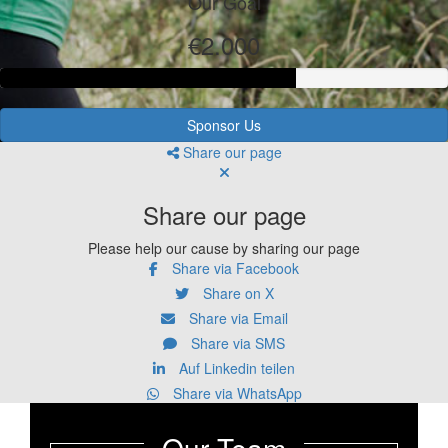
Our Goal
€2.000
Sponsor Us
Share our page
Share our page
Please help our cause by sharing our page
Share via Facebook
Share on X
Share via Email
Share via SMS
Auf Linkedin teilen
Share via WhatsApp
Our Team