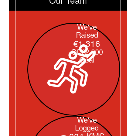
We've
Raised
€1.316
Of €2.000
Goal
We've
Logged
334 KMS