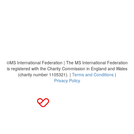
Über uns
Platzierungen
Bildmaterial
Häufig gestellte Fragen
MS International Federation
DMSG
©MS International Federation | The MS International Federation
is registered with the Charity Commission in England and Wales
(charity number 1105321). |
Terms and Conditions
|
Privacy Policy