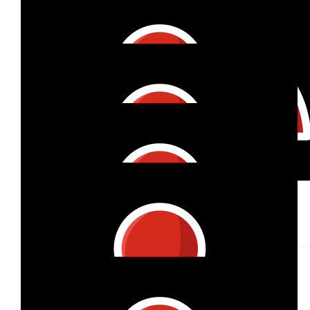
Bsvh
Liebe Wiebke, ich freue mich, dass wir dich auf einigen deiner
Kilometer begleiten konnten! Es war sehr schön, liebe Grüsse,
Beate
€
105
€
53
Jochen
Nunapeppina
Weiter so!
Go for it! 🏃🏻‍♀️🏃🏽‍♀️🏃‍♂️
€
27
€
27
Andrea
Stephanie
Go for it!
Super Aktion
€
27
Lisa & Dave