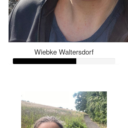
Wiebke Waltersdorf
Raised so far:
€616