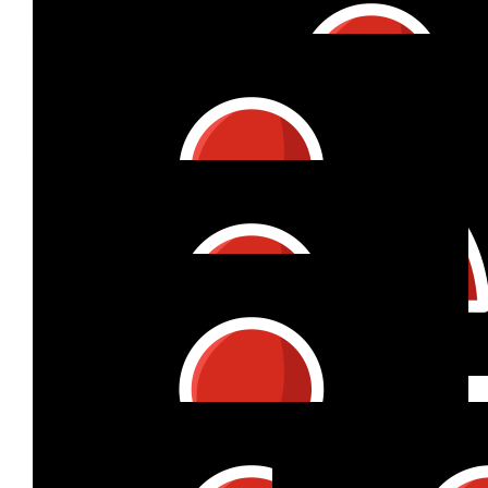
€
50
€
17
Anke J.
Xju
€
27