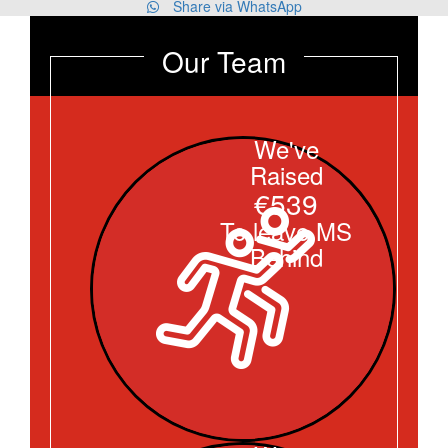
Share via WhatsApp
Our Team
We've
Raised
€539
To leave MS
Behind