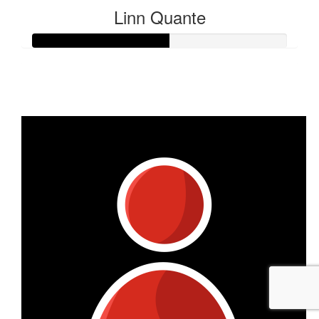
Linn Quante
Raised so far:
€53