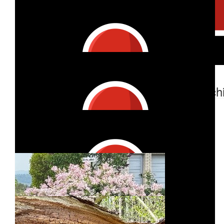
Jens Aasman
€
53
Volker Matthias
€
53
€
105
Heidrun
Ulrike Sch
€
27
Karin Heise
€
53
Karin Kraemer
€
53
Markus Quante