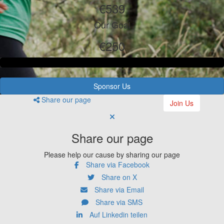
€539
Our Goal
€250
Sponsor Us
Share our page
Join Us
Share our page
Please help our cause by sharing our page
Share via Facebook
Share on X
Share via Email
Share via SMS
Auf Linkedin teilen