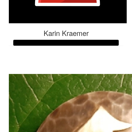
Karin Kraemer
Raised so far:
€53