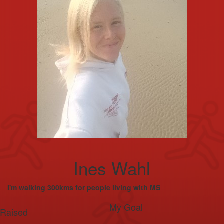
Ines Wahl
I'm walking 300kms for people living with MS
My Goal
Raised