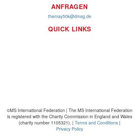
ANFRAGEN
themay50k@dmsg.de
QUICK LINKS
So funktioniert's
Über uns
Platzierungen
Bildmaterial
Häufig gestellte Fragen
MS International Federation
DMSG
©MS International Federation | The MS International Federation
is registered with the Charity Commission in England and Wales
(charity number 1105321). |
Terms and Conditions
|
Privacy Policy