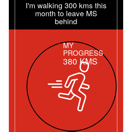
I'm walking 300 kms this
month to leave MS
behind
MY
PROGRESS
380
KMS