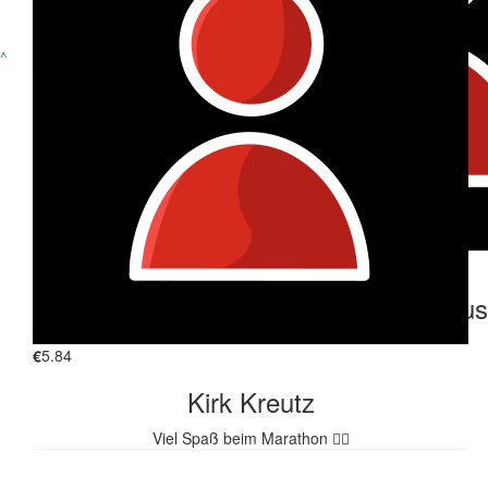
€
26.98
^
Ines Wahl
€
26.98
Björn
Super Aktion Ines 💪🏼💪🏼😎. Viel Spaß dabei m, liebe Grüße
Björn
€
26.98
€
16.56
Heiko Ruck
Anonymous
€
5.84
Kirk Kreutz
FINDE UNS AUF
Viel Spaß beim Marathon 🏃‍♂️