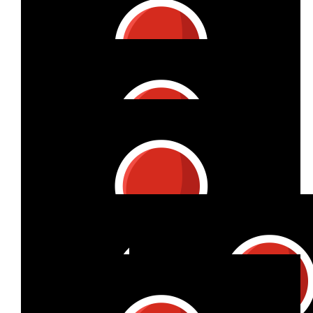
€
68.04
Anonymous
€
32.32
Henny Ruck
Viel Erfolg
€
32.32
Henny Ruck
Liebe Grüße von Oma/TikTak Oma