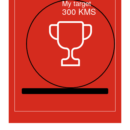
My target
300
KMS