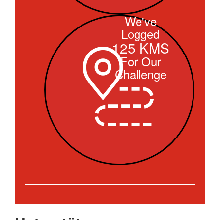
We've
Logged
125 KMS
For Our
Challenge