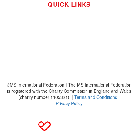
QUICK LINKS
So funktioniert's
Über uns
Platzierungen
Bildmaterial
Häufig gestellte Fragen
MS International Federation
DMSG
©MS International Federation | The MS International Federation
is registered with the Charity Commission in England and Wales
(charity number 1105321). |
Terms and Conditions
|
Privacy Policy