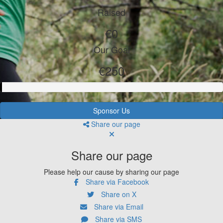
Raised
€0
Our Goal
€250
Sponsor Us
Share our page
Share our page
Please help our cause by sharing our page
Share via Facebook
Share on X
Share via Email
Share via SMS