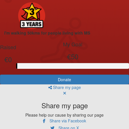
I'm walking 50kms for people living with MS
My Goal
Raised
€50
€0
Donate
Share my page
Share my page
Please help our cause by sharing our page
Share via Facebook
Share on X