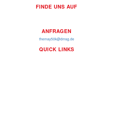
FINDE UNS AUF
ANFRAGEN
themay50k@dmsg.de
QUICK LINKS
So funktioniert's
Über uns
Platzierungen
Bildmaterial
Häufig gestellte Fragen
MS International Federation
DMSG