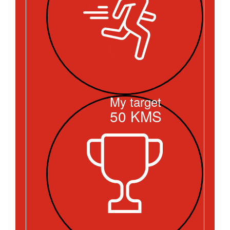
My target
50
KMS