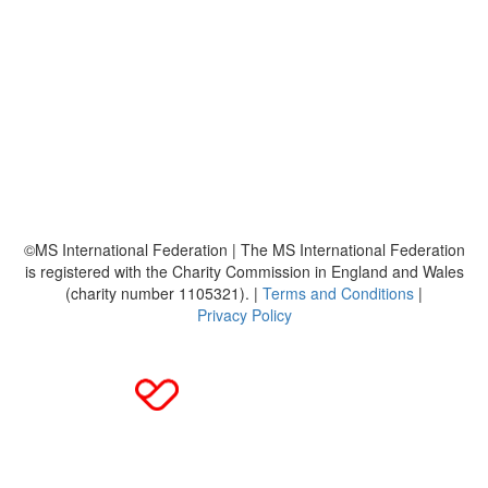
Über uns
Platzierungen
Bildmaterial
Häufig gestellte Fragen
MS International Federation
DMSG
©MS International Federation | The MS International Federation
is registered with the Charity Commission in England and Wales
(charity number 1105321). |
Terms and Conditions
|
Privacy Policy