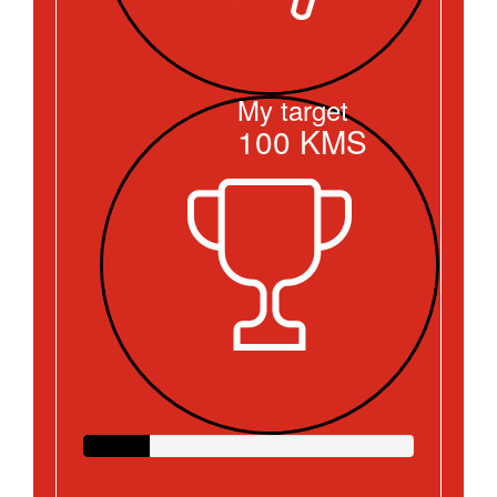
My target
100
KMS