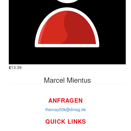
€
13.39
FINDE UNS AUF
Marcel Mientus
ANFRAGEN
themay50k@dmsg.de
QUICK LINKS
So funktioniert's