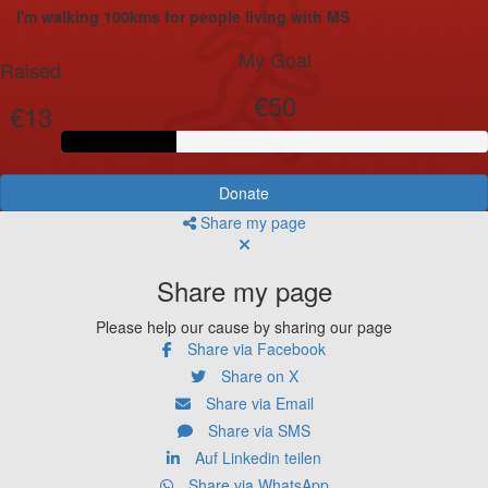
I'm walking 100kms for people living with MS
My Goal
Raised
€50
€13
Donate
Share my page
Share my page
Please help our cause by sharing our page
Share via Facebook
Share on X
Share via Email
Share via SMS
Auf Linkedin teilen
Share via WhatsApp