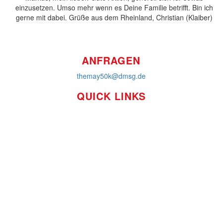
einzusetzen. Umso mehr wenn es Deine Familie betrifft. Bin ich
FINDE UNS AUF
gerne mit dabei. Grüße aus dem Rheinland, Christian (Klaiber)
ANFRAGEN
themay50k@dmsg.de
QUICK LINKS
So funktioniert's
Über uns
Platzierungen
Bildmaterial
Häufig gestellte Fragen
MS International Federation
DMSG