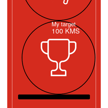
My target
100
KMS