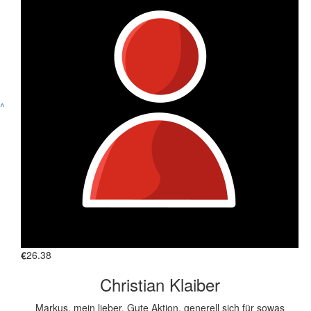
€
53.42
Anonymous
€
26.98
^
Jürgen Ober
Tolle Sache :-)
€
26.98
Sassy
Tschakka, das schaffsch Du!
€
26.38
Christian Klaiber
Markus, mein lieber. Gute Aktion, generell sich für sowas