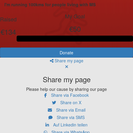
I'm running 100kms for people living with MS
My Goal
Raised
€50
€134
Donate
Share my page
Share my page
Please help our cause by sharing our page
Share via Facebook
Share on X
Share via Email
Share via SMS
Auf Linkedin teilen
Share via WhatsApp