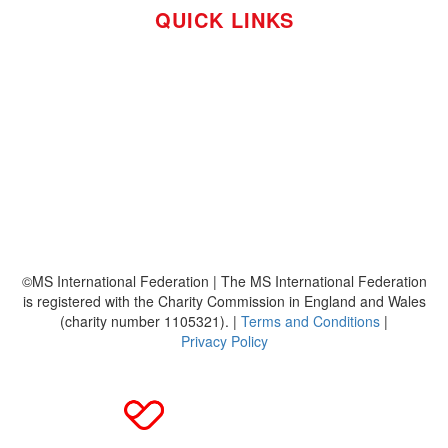
QUICK LINKS
So funktioniert's
Über uns
Platzierungen
Bildmaterial
Häufig gestellte Fragen
MS International Federation
DMSG
©MS International Federation | The MS International Federation
is registered with the Charity Commission in England and Wales
(charity number 1105321). |
Terms and Conditions
|
Privacy Policy