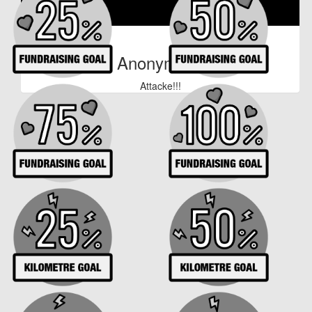
€
11
Anonymous
Attacke!!!