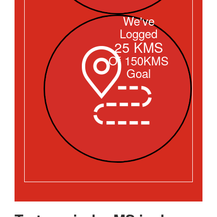
We've
Logged
25 KMS
Of 150KMS
Goal