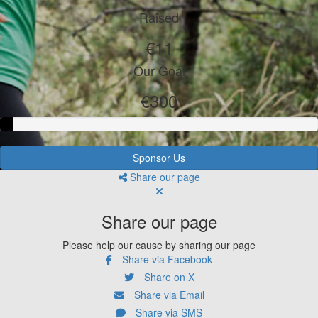
Raised
€11
Our Goal
€300
Sponsor Us
Share our page
Share our page
Please help our cause by sharing our page
Share via Facebook
Share on X
Share via Email
Share via SMS