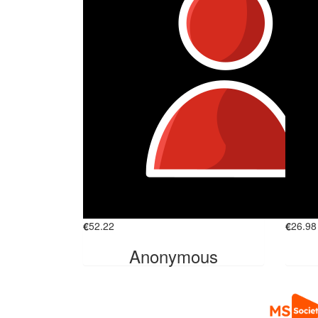
€
52.22
€
26.98
Anonymous