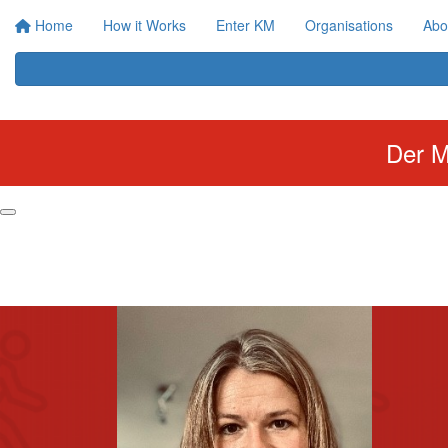
Home
How it Works
Enter KM
Organisations
Abo
Der M