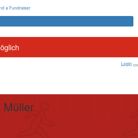
nd a Fundraiser
öglich
Login
 Müller