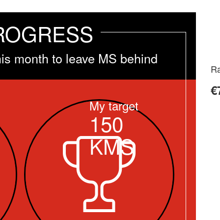
ROGRESS
his month to leave MS behind
Ra
€
My target
150
KMS