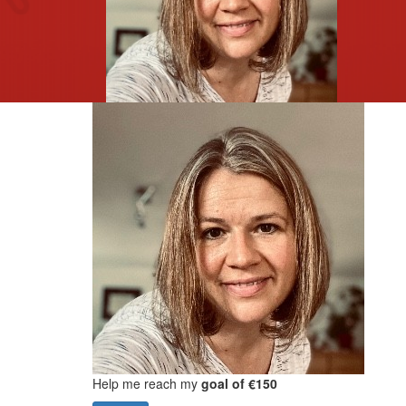
Help me reach my
goal of €150