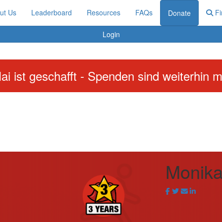
ut Us
Leaderboard
Resources
FAQs
Fi
Donate
Login
ai ist geschafft - Spenden sind weiterhin m
Monika