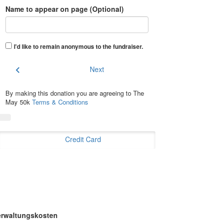
Name to appear on page (Optional)
I'd like to remain anonymous to the fundraiser
.
chevron_left
Next
By making this donation you are agreeing to The
May 50k
Terms & Conditions
Credit Card
erwaltungskosten