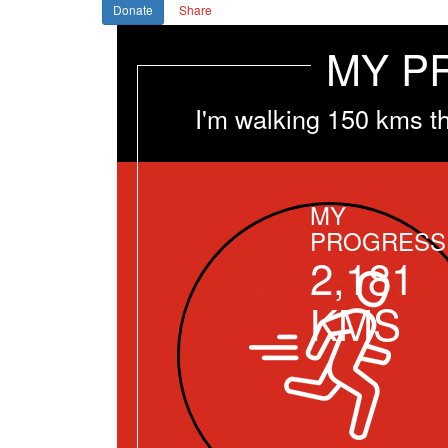
Donate
Share
MY P
I'm walking 150 kms t
MY
PROGRESS
2,181
KMS