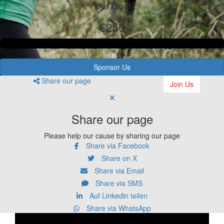
Our Goal
€250
Sponsor Us
Share our page
Join Us
Share our page
Please help our cause by sharing our page
Share via Facebook
Share on X
Share via Email
Share via SMS
Auf Linkedin teilen
Share via WhatsApp