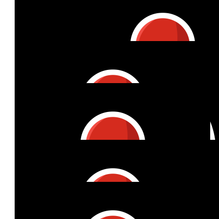
€
30
€
27
Annika
Giorgio Carocari