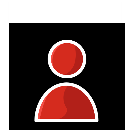
Raised so far:
€17