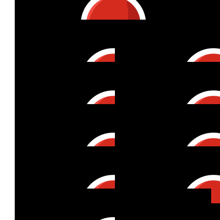
LG
😊
€
20
Mama&papa
€
53
Verena Meklenburg
Nochmal 0,1€ für jeden Radkilometer im Mai!
€
21
€
15
Claudia Huth
€
53
Ingo Giammarino
Bussis