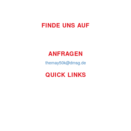
FINDE UNS AUF
ANFRAGEN
themay50k@dmsg.de
QUICK LINKS
So funktioniert's
Über uns
Platzierungen
Bildmaterial
Häufig gestellte Fragen
MS International Federation