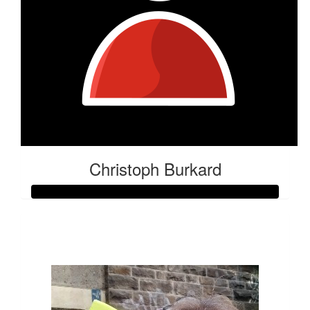
Christoph Burkard
Raised so far:
€53