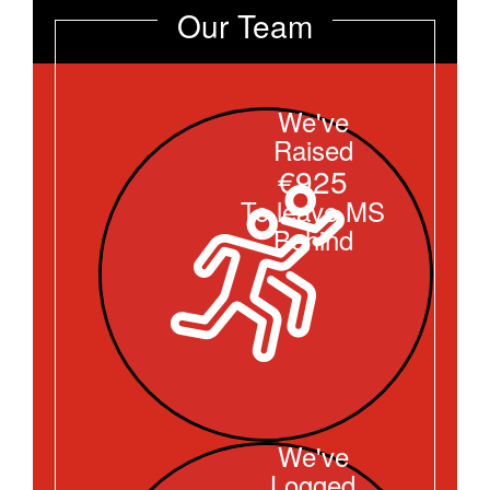
Our Team
We've
Raised
€925
To leave MS
Behind
We've
Logged