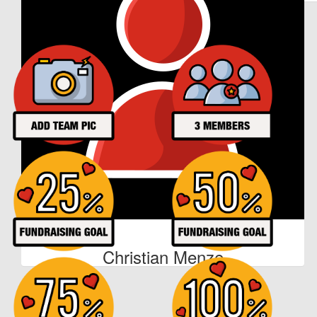
Our Achievements
€
27
Verena Meklenburg
€
53
Christoph Burkard
€
25
Nicole Baack
Danke an das Pferdebachtal Team &lt;3
€
25
Christian Menze