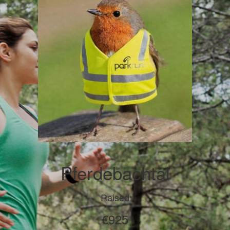
Pferdebachtal
Raised
€925