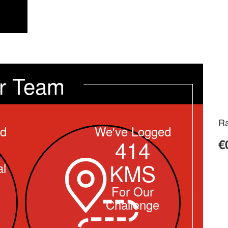
r Team
Ra
ed
We've Logged
414
€
KMS
l
For Our
Challenge