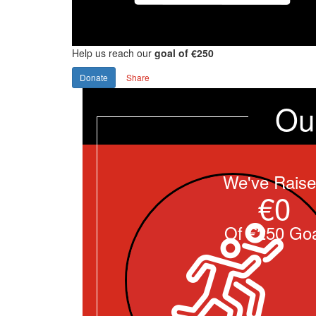
Help us reach our
goal of €250
Donate
Share
Ou
We've Rais
€0
Of €250 Goa