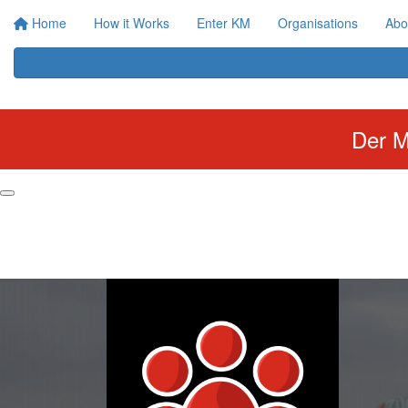
Home
How it Works
Enter KM
Organisations
Abo
Der M