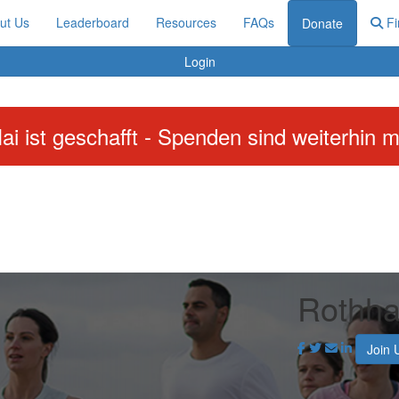
ut Us
Leaderboard
Resources
FAQs
Fi
Donate
Login
ai ist geschafft - Spenden sind weiterhin m
Rothh
Join 