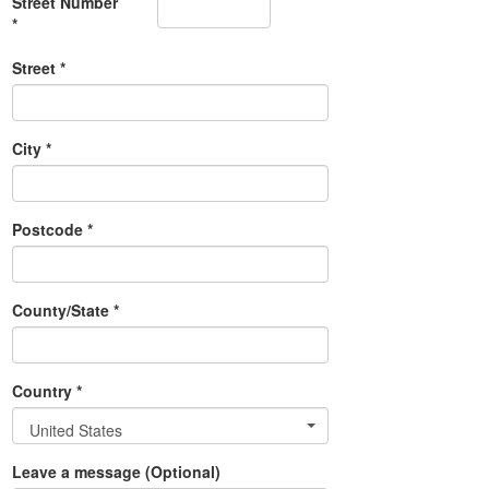
Street Number
*
Street *
City *
Postcode *
County/State *
Country *
United States
Leave a message (Optional)