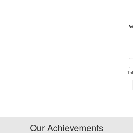
V
To
Our Achievements