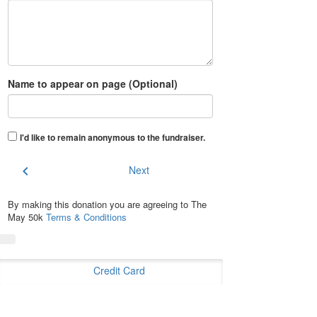
Name to appear on page (Optional)
I'd like to remain anonymous to the fundraiser
.
chevron_left
Next
By making this donation you are agreeing to The
May 50k
Terms & Conditions
Credit Card