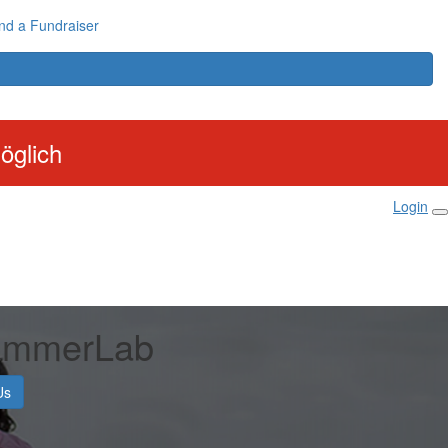
nd a Fundraiser
öglich
Login
ammerLab
Us