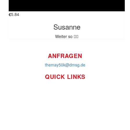
€
5.84
Susanne
FINDE UNS AUF
Weiter so 👍🏼
ANFRAGEN
themay50k@dmsg.de
QUICK LINKS
So funktioniert's
Über uns
Platzierungen
Bildmaterial
Häufig gestellte Fragen
MS International Federation