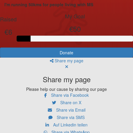
I'm running 50kms for people living with MS
My Goal
Raised
€50
€6
Donate
Share my page
Share my page
Please help our cause by sharing our page
Share via Facebook
Share on X
Share via Email
Share via SMS
Auf Linkedin teilen
Share via WhatsApp