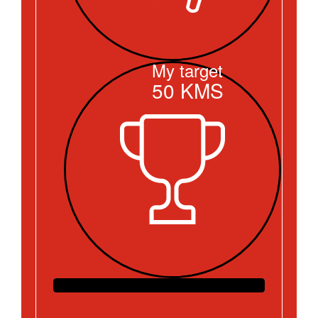
My target
50
KMS