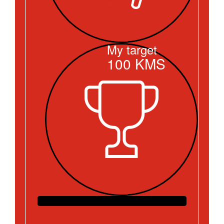
My target
100
KMS