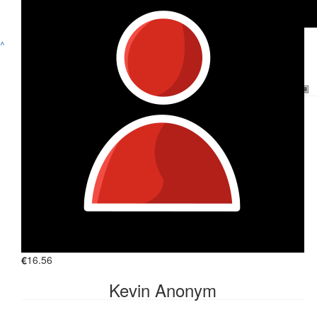
€
22.90
€
21.86
^
Anonymous
Saumy
Schaffst du! 💪🏾
€
21.86
Auslese Gatzweiler Gäbelein Gbr
€
18.69
Lina
Much Love 🫂
€
16.56
FINDE UNS AUF
Kevin Anonym