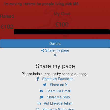
I'm moving 100kms for people living with MS
My Goal
Raised
€100
€102
Donate
Share my page
Share my page
Please help our cause by sharing our page
Share via Facebook
Share on X
Share via Email
Share via SMS
Auf Linkedin teilen
Share via WhatsApp