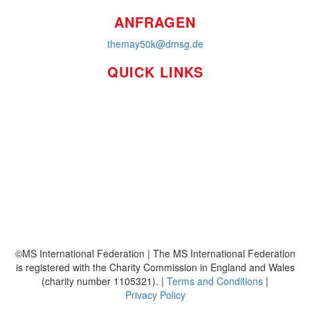
ANFRAGEN
themay50k@dmsg.de
QUICK LINKS
So funktioniert's
Über uns
Platzierungen
Bildmaterial
Häufig gestellte Fragen
MS International Federation
DMSG
©MS International Federation | The MS International Federation
is registered with the Charity Commission in England and Wales
(charity number 1105321). |
Terms and Conditions
|
Privacy Policy