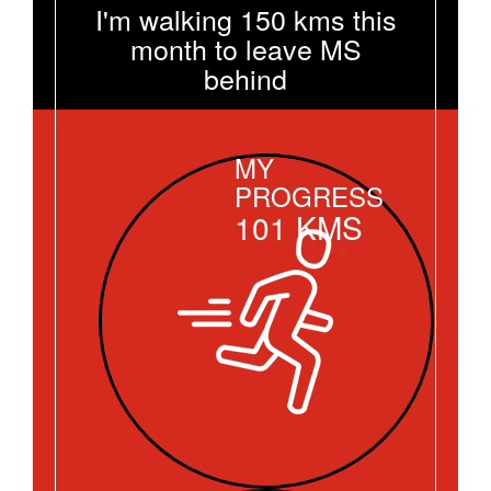
I'm walking 150 kms this
month to leave MS
behind
MY
PROGRESS
101
KMS