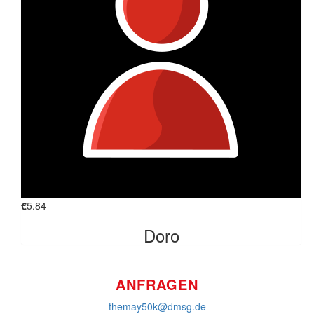
€
11.24
Monika
€
11.24
Laura Laniec
bin stolz auf dich :-)
€
11.24
Jochen Wenzel
€
5.84
FINDE UNS AUF
Doro
ANFRAGEN
themay50k@dmsg.de