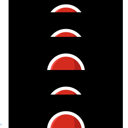
€
25
Sandra Ahr Pereira
Keep going!
€
11.24
Thomas Reeb
^