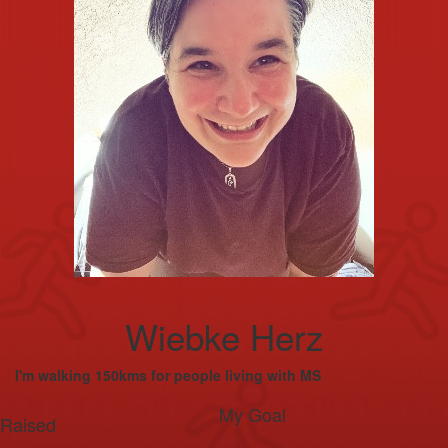
Wiebke Herz
I'm walking 150kms for people living with MS
My Goal
Raised