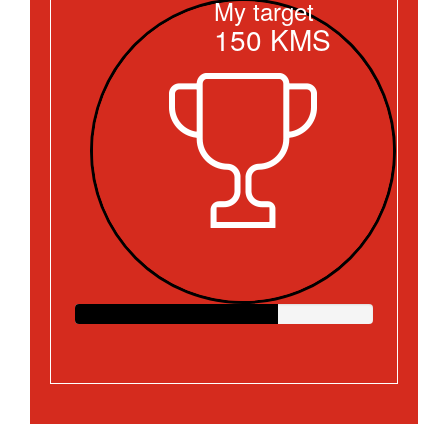
My target
150
KMS