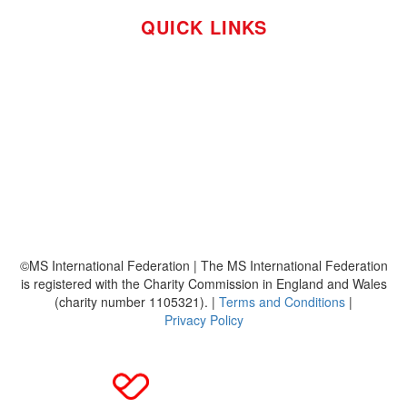
QUICK LINKS
So funktioniert's
Über uns
Platzierungen
Bildmaterial
Häufig gestellte Fragen
MS International Federation
DMSG
©MS International Federation | The MS International Federation
is registered with the Charity Commission in England and Wales
(charity number 1105321). |
Terms and Conditions
|
Privacy Policy