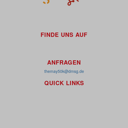
FINDE UNS AUF
ANFRAGEN
themay50k@dmsg.de
QUICK LINKS
So funktioniert's
Über uns
Platzierungen
Bildmaterial
Häufig gestellte Fragen