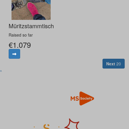
Müritzstammtisch
Raised so far
€1.079
Next
20
^