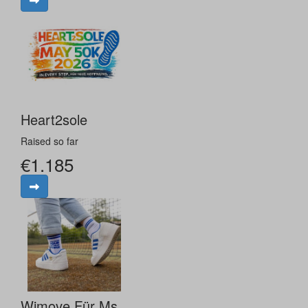
Heart2sole
Raised so far
€1.185
Wimove Für Ms