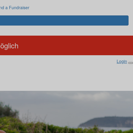
nd a Fundraiser
öglich
Login