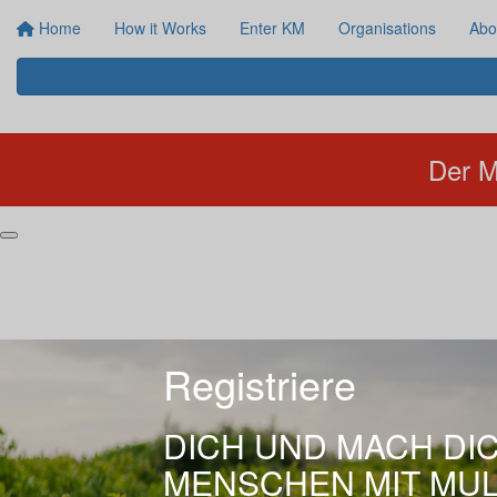
Home
How it Works
Enter KM
Organisations
Abo
Der M
Registriere
DICH UND MACH DI
MENSCHEN MIT MUL