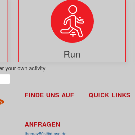
Run
er your own activity
FINDE UNS AUF
QUICK LINKS
So funktioniert's
Über uns
Platzierungen
ANFRAGEN
themay50k@dmsg.de