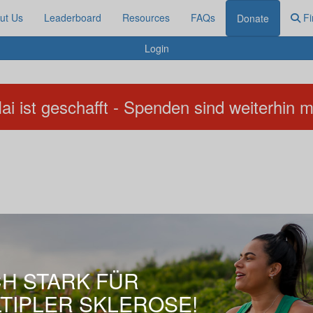
ut Us
Leaderboard
Resources
FAQs
Fi
Donate
Login
ai ist geschafft - Spenden sind weiterhin m
CH STARK FÜR
TIPLER SKLEROSE!