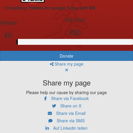
I'm walking 150kms for people living with MS
My Goal
Raised
€50
€0
Donate
Share my page
Share my page
Please help our cause by sharing our page
Share via Facebook
Share on X
Share via Email
Share via SMS
Auf Linkedin teilen