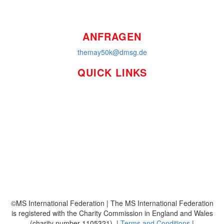
ANFRAGEN
themay50k@dmsg.de
QUICK LINKS
So funktioniert's
Über uns
Platzierungen
Bildmaterial
Häufig gestellte Fragen
MS International Federation
DMSG
©MS International Federation | The MS International Federation
is registered with the Charity Commission in England and Wales
(charity number 1105321). |
Terms and Conditions
|