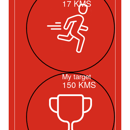
17
KMS
My target
150
KMS