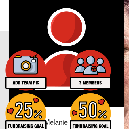
€
6
Anne Wahl
€
17
Anonymous
Our Achievements
€
11
Kerstin Siragusa
Vielen lieben Dank Marco für deinen Einsatz
€
27
Melanie Grebe