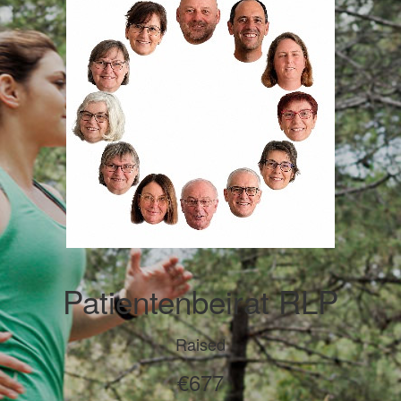
Patientenbeirat RLP
Raised
€677