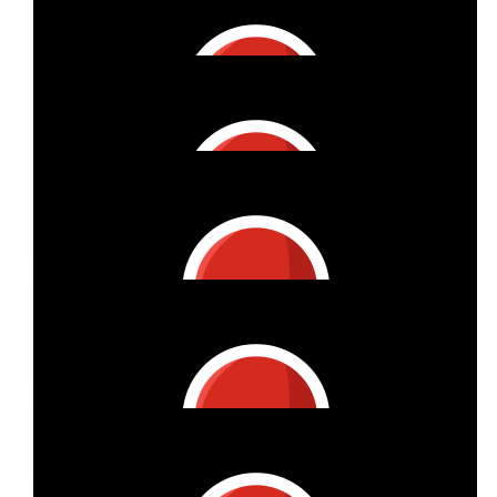
Liebe Karin, Gerne unterstützen wir dich und die DMSG.
Haben dich gerne auf der Rollwanderung ein Stück begleitet.
Mach weiter so :-) LG Bianca und Jörg
€
22
Anonymous
€
27
Annelie Märker
€
32
Ute Koltermann
Viel Erfolg!
€
53
Gert Vetter