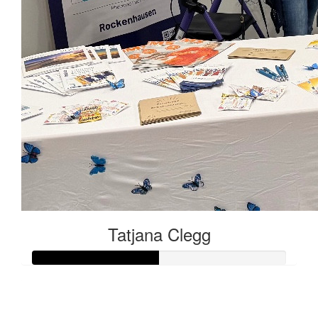
Tatjana Clegg
Raised so far:
€25