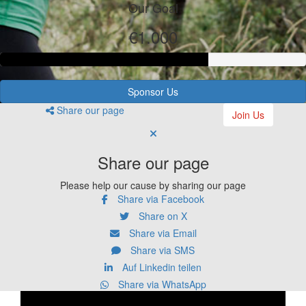
Our Goal
€1.000
Sponsor Us
Share our page
Join Us
Share our page
Please help our cause by sharing our page
Share via Facebook
Share on X
Share via Email
Share via SMS
Auf Linkedin teilen
Share via WhatsApp