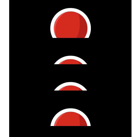
€
27
Bianca Und Jörg Riediger