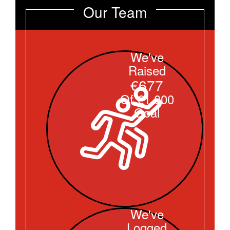
Our Team
We've
Raised
€677
Of €1.000
Goal
We've
Logged