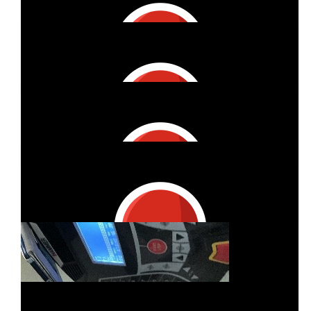
Bastian
Schöne Aktion zu diesem Thema. Ein Arbeitskollege hat seit
letzten Jahr bewiesenen MS. Und dann auch noch eine gute
Freundin auch mit MS aber das reicht natürlich nicht dazu
noch eine Tumor im Kopf 😕. Dann muss man sowas so etwas
unterstützen. Habs über den Link von Sarena gesehen 👍
€
10
Lilli Fehrenbacher
€
50
Tom Knodt
€
19
Sarena Trossen
€
11