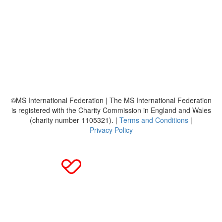
Über uns
Platzierungen
Bildmaterial
Häufig gestellte Fragen
MS International Federation
DMSG
©MS International Federation | The MS International Federation
is registered with the Charity Commission in England and Wales
(charity number 1105321). |
Terms and Conditions
|
Privacy Policy