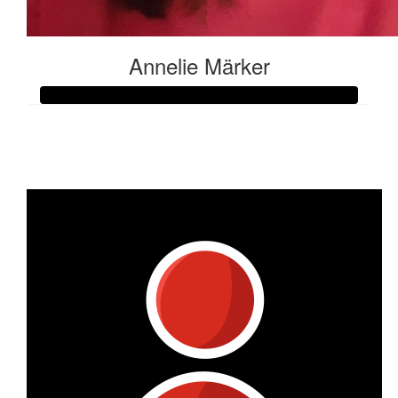
Annelie Märker
Raised so far:
€71