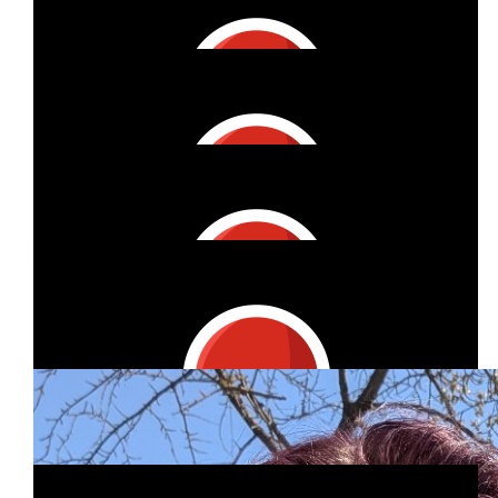
Lara Ulrich
€
53
Marco Müller
€
11
€
25
Petra
Tatjana Clegg
Viel Spaß beim Rollen
€
53
Ralf Trossen