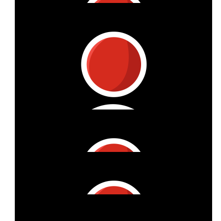
€
50
Jeanne Lange
€
53
Isabel Koltermann
Viel Erfolg! Toll, dass du bei der Aktion wieder mitmachst!
€
11
Doris
Super. Weiter geht's.. Du bist ja gleich da !
€
53
Valerie Peiffer
€
27