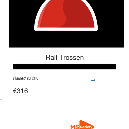
Ralf Trossen
Raised so far:
€316
^