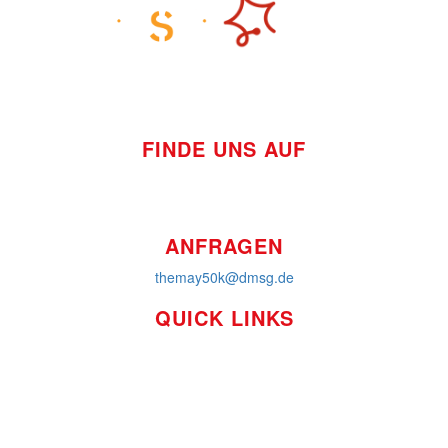
FINDE UNS AUF
ANFRAGEN
themay50k@dmsg.de
QUICK LINKS
So funktioniert's
Über uns
Platzierungen
Bildmaterial