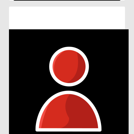
Raised so far:
€71