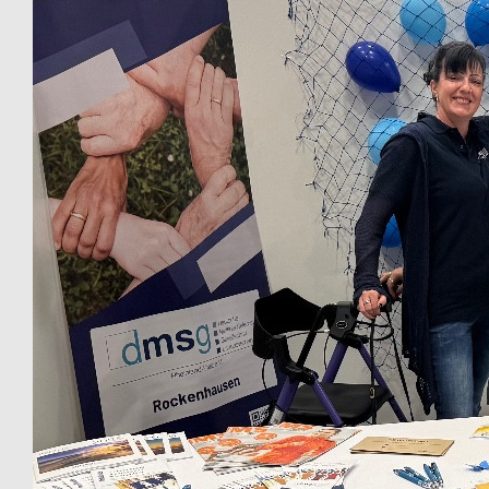
Hallo Marco Tolle Aktion! Wir waren mal zusammen in der
Schmieder Klinik in Konstanz. Liebe Grüße Melanie
€
11.24
Kerstin Siragusa
Vielen lieben Dank Marco für deinen Einsatz
€
11.24
Petra
Viel Spaß beim Rollen