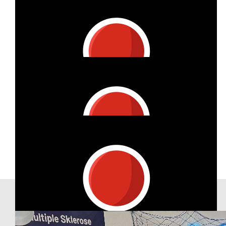
€
53.42
Marco Müller
Our Team Members
€
26.98
Melanie Grebe