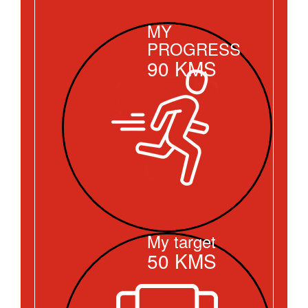
MY
PROGRESS
90
KMS
My target
50
KMS