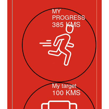
MY
PROGRESS
385
KMS
My target
100
KMS