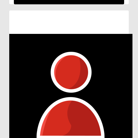
Raised so far:
€105