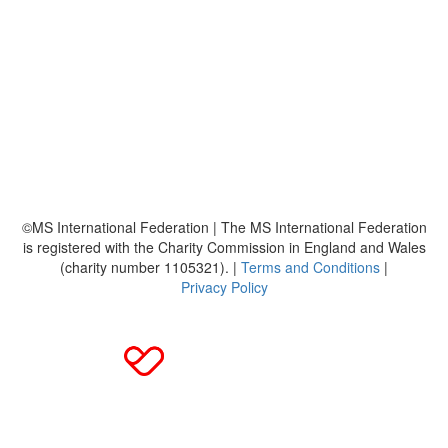
Über uns
Platzierungen
Bildmaterial
Häufig gestellte Fragen
MS International Federation
DMSG
©MS International Federation | The MS International Federation
is registered with the Charity Commission in England and Wales
(charity number 1105321). |
Terms and Conditions
|
Privacy Policy