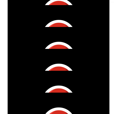
€
56
Vitzthum Projektmanagement Gmbh
Danke Georg, Deine Spende haben wir hiermit aufgedoppelt!
Starke Leistung!
€
11
Vitzthum Projektmanagement Gmbh
€
53
Heide Köhler
€
27
Von Nöthen E.k.
€
27