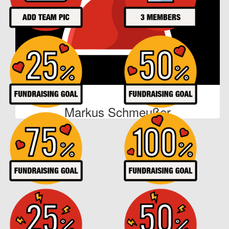
€
22
Anonymous
€
53
Beate Benz
€
105
Markus Schmeußer