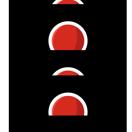
Vitzthum Projektmanagement Gmbh
€
11
Vitzthum Projektmanagement Gmbh
€
11
Oliver Vitzthum
Heute Platz 199 in der Deutschen Einzelrangliste! Respekt!
€
11
Vitzthum Projektmanagement Gmbh
€
11
Vitzthum Projektmanagement Gmbh
€
34