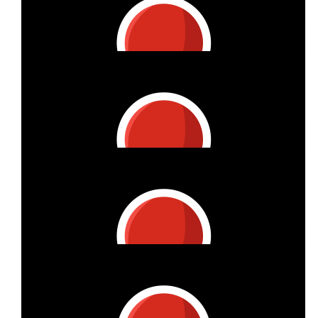
Lieber Martin, danke für Deine Leistung! Hier kommt Deine
km-Spende!
€
33
Vitzthum Projektmanagement Gmbh
Lieber Ralf, danke für Deine Leistung! Hier kommt Deine km-
Spende!
€
15
Vitzthum Projektmanagement Gmbh
Liebe Steffi, danke für Deine Leistung! Hier kommt Deine km-
Spende!
€
33
Vitzthum Projektmanagement Gmbh
Liebe Beate, danke für Deine Leistung! Hier kommt Deine km-
Spende!