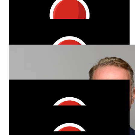
leider nicht auf Deinem persönlichen Account, sondern "nur"
auf dem Team-Account auftaucht, möchte wir hiermit ganz
herzlich Danke sagen. Geiler Endspurt gestern! BG, Oliver
€
53
Vitzthum Projektmanagement Gmbh
Liebe Heide, wir haben gerade in der Geschäftsleitungssitzung
entschieden, auch die Spenden aller Externen im Team
aufzudoppeln. Auch wenn Deine Spende leider nicht auf
Deinem persönlichen Account, sondern "nur" auf dem Team-
Account auftaucht, möchte wir hiermit ganz herzlich Danke
sagen. LG, Oliver
€
105
Vitzthum Projektmanagement Gmbh
Hallo Steffi, gerne doppeln wir hiermit Deine Spende auf.
Herzlichen Dank für Deine großzügige Spende! BG, Oliver