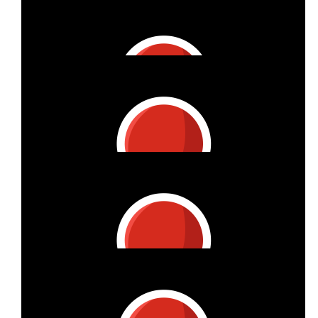
Vitzthum Projektmanagement Gmbh
Lieber Markus, danke für Deine Leistung! Hier kommt Deine
km-Spende!
€
6
Vitzthum Projektmanagement Gmbh
Liebe Gina, danke für Deine Leistung! Hier kommt Deine km-
Spende!
€
26
Vitzthum Projektmanagement Gmbh
Lieber Vincent, danke für Deine Leistung. Hier kommt Deine
km-Spende!
€
6
Anonymous