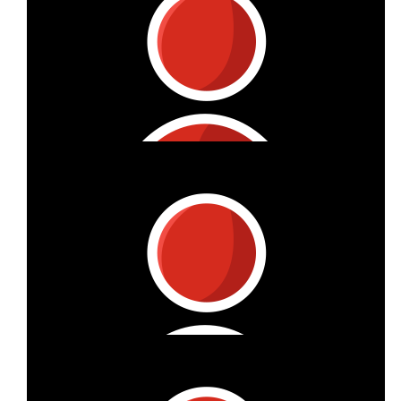
€
21
Vitzthum Projektmanagement Gmbh
KM-Prämie 0,10 € x 183 km aufgerundet 19 €
€
53
Vitzthum Projektmanagement Gmbh
Lieber Oliver, wir haben gerade in der
Geschäftsleitungssitzung entschieden, auch die Spenden aller
Externen im Team aufzudoppeln. Wir möchten hiermit ganz
herzlich Danke sagen. LG, Oliver
€
53
Vitzthum Projektmanagement Gmbh
Liebe Marcus, wir haben gerade in der
Geschäftsleitungssitzung entschieden, auch die Spenden aller
Externen im Team aufzudoppeln. Auch wenn Deine Spende