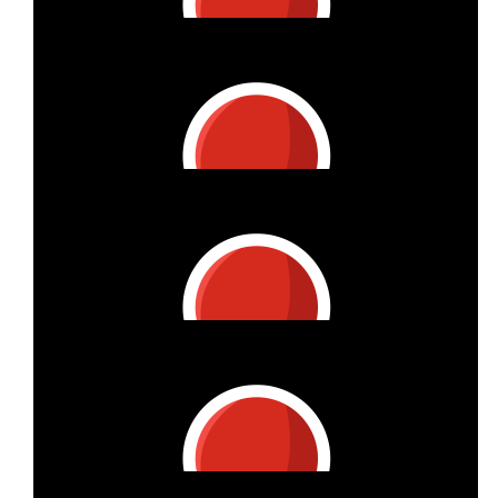
€
6
Vitzthum Projektmanagement Gmbh
Liebe Sarah, danke für Deine Leistung! Hier kommt Deine km-
Spende!
€
18
Vitzthum Projektmanagement Gmbh
Liebe Claudia, danke für Deine Leistung! Hier kommt Deine
km-Spende!
€
7
Vitzthum Projektmanagement Gmbh
Lieber Tomislav, danke für Deine Leistung! Hier kommt Deine
km-Spende!
€
7