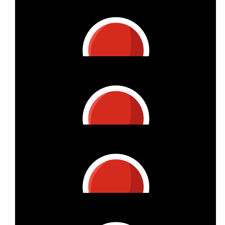
Vitzthum Projektmanagement Gmbh
Liebe Ronja, danke für Deine Leistung! Hier kommt Deine km-
Spende!
€
17
Vitzthum Projektmanagement Gmbh
Lieber Oliver, danke für Deine Leistung! Hier kommt Deine km-
Spende!
€
22
Vitzthum Projektmanagement Gmbh
Lieber Marcus, danke für Deine Leistung! Hier kommt Deine
km-Spende!
€
28
Vitzthum Projektmanagement Gmbh