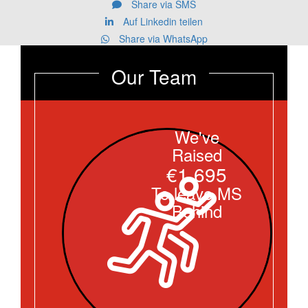
Share via SMS
Auf Linkedin teilen
Share via WhatsApp
Our Team
We've
Raised
€1.695
To leave MS
Behind