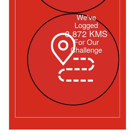
We've
Logged
3,872 KMS
For Our
Challenge