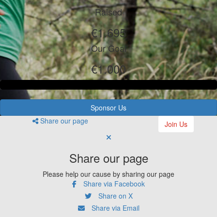
Raised
€1.695
Our Goal
€1.000
Sponsor Us
Share our page
Join Us
Share our page
Please help our cause by sharing our page
Share via Facebook
Share on X
Share via Email