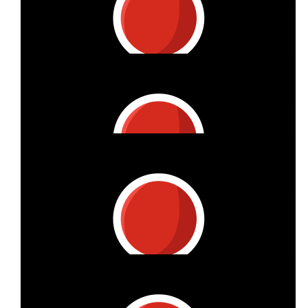
€
10
Oliver Vitzthum
Hallo Jutta, hier kommt Deine KM-Spende 86 km x 0,10 €/km
aufgerundet 9 €. Herzlichen Dank! LG, OV
€
16
Vitzthum Projektmanagement Gmbh
Hallo Marie-Luise, danke für Deinen Einsatz. Dies ist die KM-
Prämie für 138 km x 0,10 €/km, aufgerundet 14 €. BG, OV
€
80
Vitzthum Projektmanagement Gmbh
Liebe Sarah, auch wenn Deine km im perönlichen Account nun
doch wieder falsch angezeigt werden, erhältst Du hiermit Deine
KM-Spende: 718 km x 0,10 €/km, aufgerundet 72 €. Herzlichen
Dank, Oliver