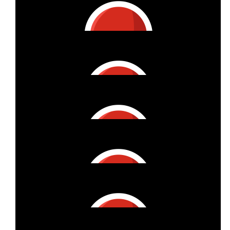
Vitzthum Projektmanagement Gmbh
Lieber Martin, gerne haben wir Deinen "Startzuschuss"
gespendet und zusätzlich Deine private Spende aufgedoppelt.
Herzlichen Dank für Dein Engagement!
€
11
Vitzthum Projektmanagement Gmbh
€
121
Vitzthum Projektmanagement Gmbh
Danke für Deine großzügige Privatspende. Hier kommt der
Starterzuschuss und die Aufdopplung!
€
11
Vitzthum Projektmanagement Gmbh
Willkommen im Team VPM goes 1000 k!