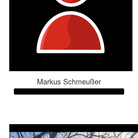
Markus Schmeußer
Raised so far:
€260