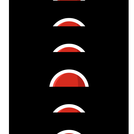
Raik Kasch
€
52
Georg Solms
€
11
Vitzthum Projektmanagement Gmbh
€
11
Vitzthum Projektmanagement Gmbh
€
11
Vitzthum Projektmanagement Gmbh
€
11