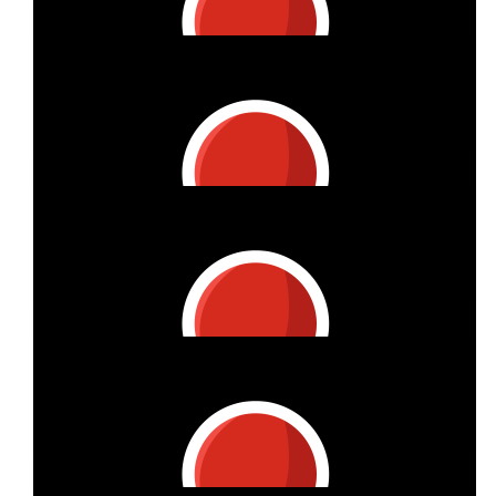
€
20
Vitzthum Projektmanagement Gmbh
Lieber Georg, danke für Deine Leistung! Hier kommt Deine
km-Spende!
€
19
Vitzthum Projektmanagement Gmbh
Liebe Sabrina, danke für Deine Leistung! Hier kommt Deine
km-Spende!
€
27
Vitzthum Projektmanagement Gmbh
Liebe Heide, danke für Deine Leistung! Hier kommt Deine km-
Spende!
€
34