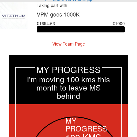
Taking part with
VPM goes 1000K
€1694.63
€1000
View Team Page
MY PROGRESS
I'm moving 100 kms this
month to leave MS
behind
MY
PROGRESS
122
KMS