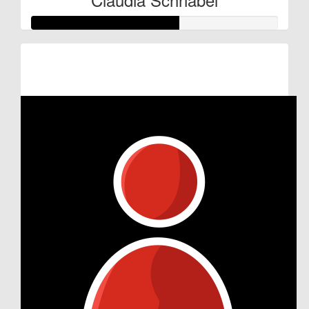
Raised so far:
€30