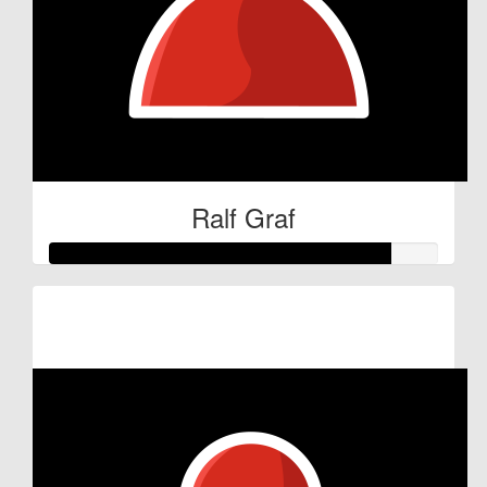
Ralf Graf
Raised so far:
€44