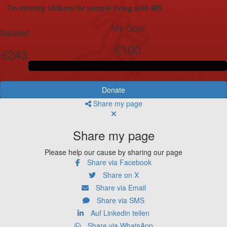
I'm moving 100kms for people living with MS
My Goal
Raised
€100
€243
Donate
Share my page
Share my page
Please help our cause by sharing our page
Share via Facebook
Share on X
Share via Email
Share via SMS
Auf Linkedin teilen
Share via WhatsApp