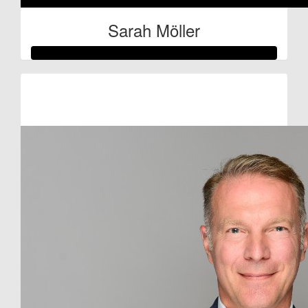
Sarah Möller
Raised so far:
€91