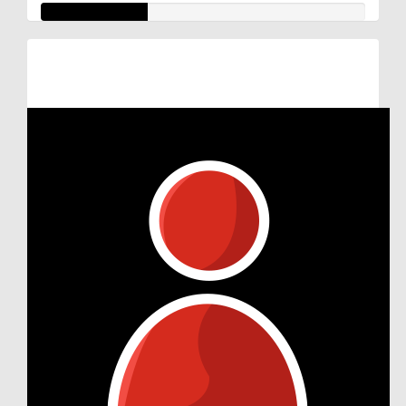
Raised so far:
€32