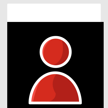
Raised so far:
€243