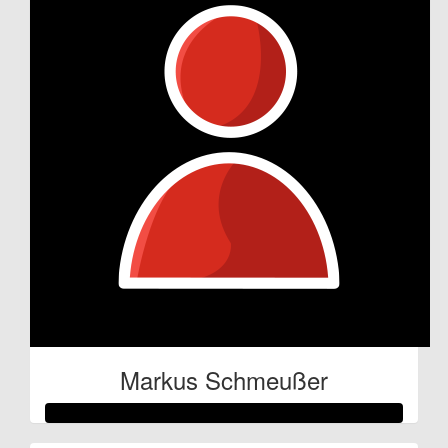
Vitzthum Projektmanagement Gmbh
Liebe Steffi, danke für Deine Leistung! Hier kommt Deine km-
Spende!
€
11.24
Vitzthum Projektmanagement Gmbh
€
6
Anonymous
Markus Schmeußer