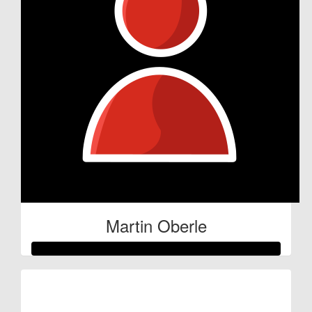
Martin Oberle
Raised so far:
€85