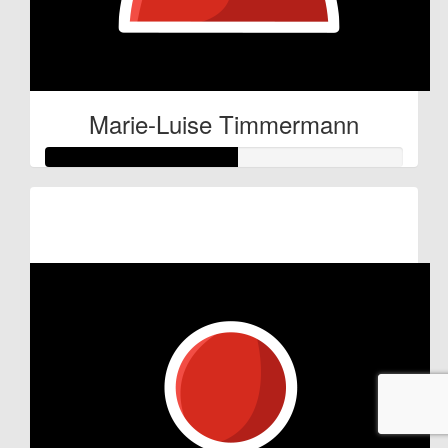
Marie-Luise Timmermann
Raised so far:
€27