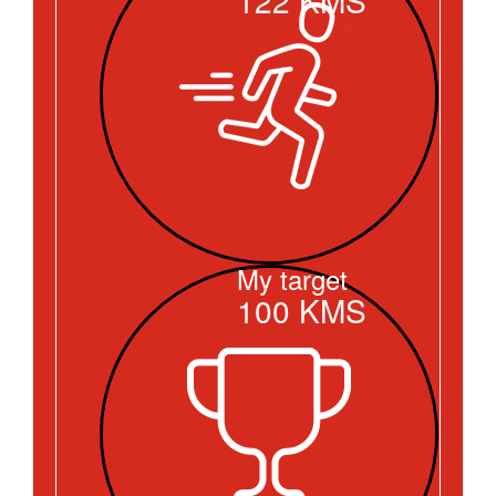
My target
100
KMS