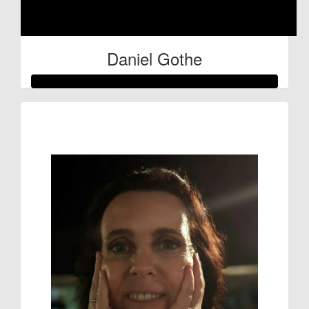
Daniel Gothe
Raised so far:
€50