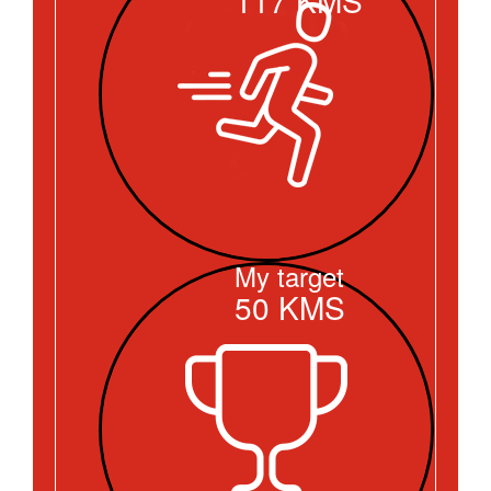
My target
50
KMS