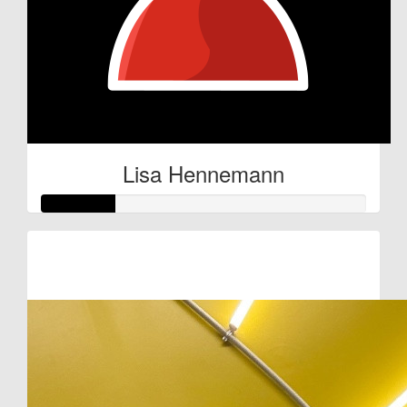
Lisa Hennemann
Raised so far:
€11