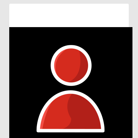
Raised so far:
€11