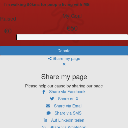
I'm walking 50kms for people living with MS
My Goal
Raised
€50
€0
Donate
Share my page
Share my page
Please help our cause by sharing our page
Share via Facebook
Share on X
Share via Email
Share via SMS
Auf Linkedin teilen
Share via WhatsApp