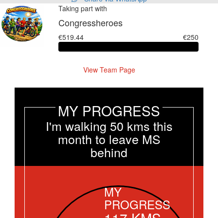
Taking part with
Congressheroes
€519.44
€250
View Team Page
MY PROGRESS
I'm walking 50 kms this
month to leave MS
behind
MY
PROGRESS
117
KMS