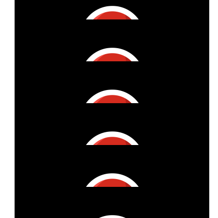
€
27
Tine Kiendl