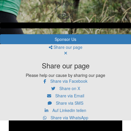
Our Goal
€250
Sponsor Us
Share our page
Share our page
Please help our cause by sharing our page
Share via Facebook
Share on X
Share via Email
Share via SMS
Auf Linkedin teilen
Share via WhatsApp