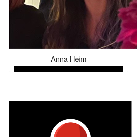
Anna Heim
Raised so far:
€50