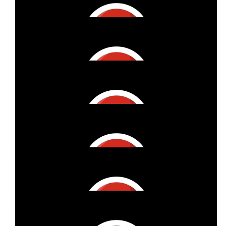
Katharina
€
17
Sandra Rudolph
€
6
Lydia Finster
€
27
Beate
Gute Idee
€
11
Sabrina Wedemeyer
€
11