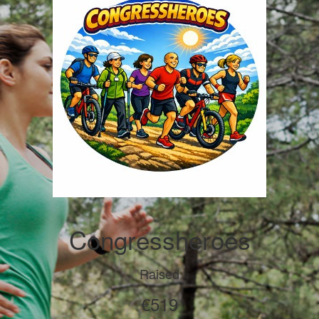
Congressheroes
Raised
€519