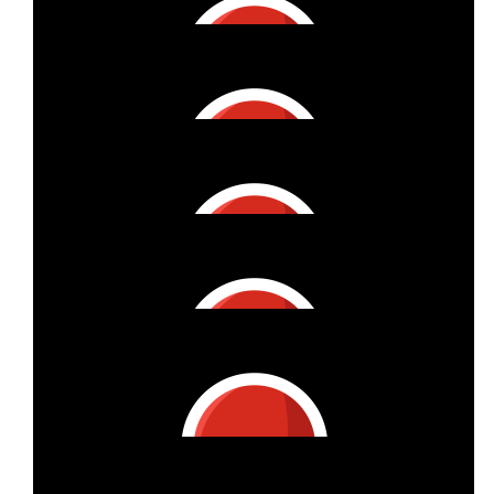
€
11
Anonymous
€
27
Sylvie Lohr
€
50
Jürgen & Jadranka Heim
€
25
Anja Hofer
€
100
Elke Jaskiola
€
53