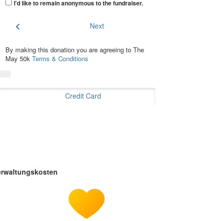
I'd like to remain anonymous to the fundraiser
.
chevron_left
Next
By making this donation you are agreeing to The
May 50k
Terms & Conditions
Credit Card
erwaltungskosten