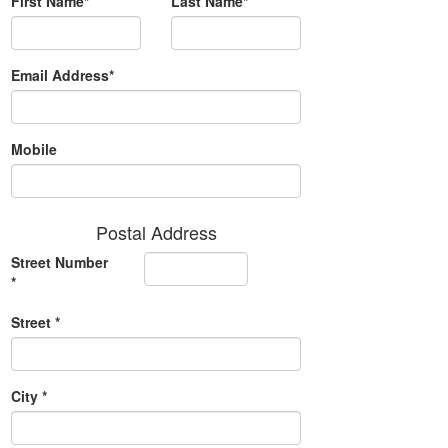
First Name*
Last Name*
Email Address*
Mobile
Postal Address
Street Number
*
Street *
City *