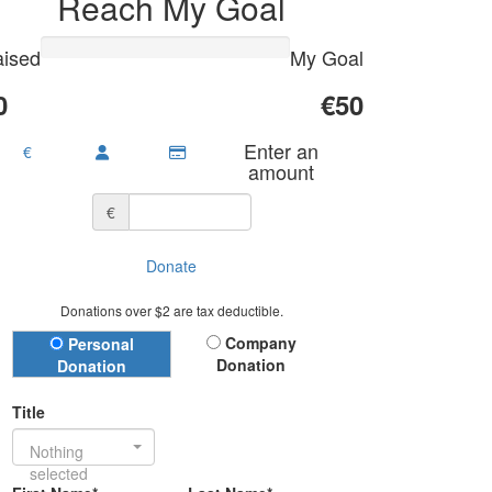
Reach My Goal
ised
My Goal
0
€50
Enter an
€
amount
€
Donate
Donations over $2 are tax deductible.
Donation Type
Company
Personal
Donation
Donation
Title
Nothing
selected