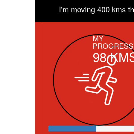
I'm moving 400 kms th
MY
PROGRESS
98
KM