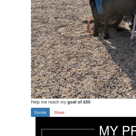
Help me reach my
goal of €50
Donate
Share
MY P