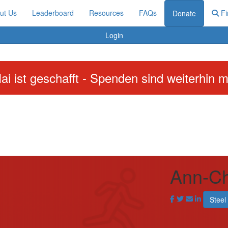
ut Us
Leaderboard
Resources
FAQs
Fi
Donate
Login
ai ist geschafft - Spenden sind weiterhin m
Ann-Ch
Steel