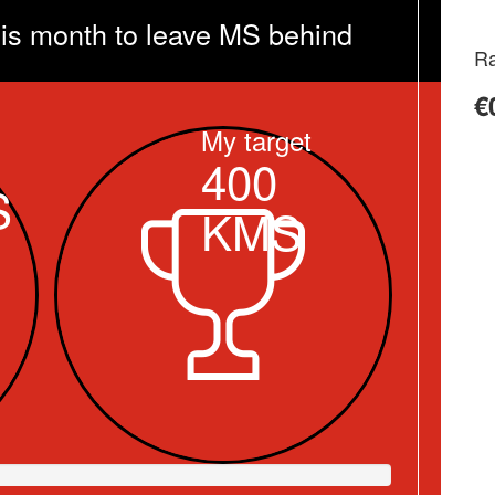
is month to leave MS behind
Ra
€
My target
400
S
KMS