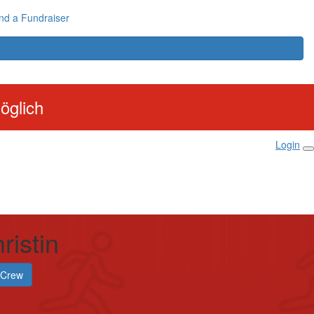
nd a Fundraiser
öglich
Login
ristin
 Crew