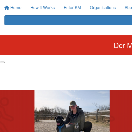
Home
How it Works
Enter KM
Organisations
Abo
Der M