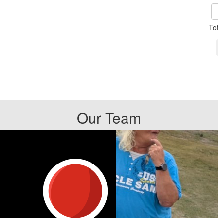
To
Our Team