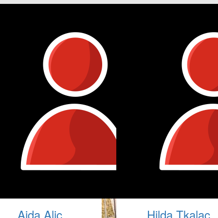
Aida Alic
Hilda Tkalac