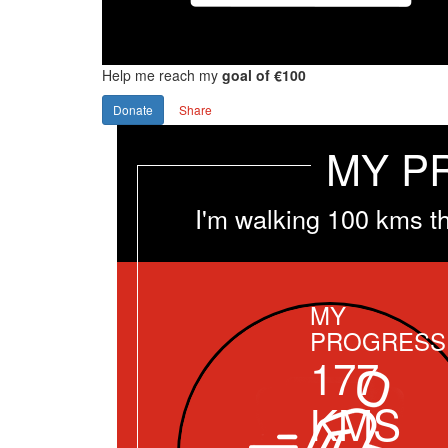
Help me reach my
goal of €100
Donate
Share
MY P
I'm walking 100 kms t
MY
PROGRESS
177
KMS