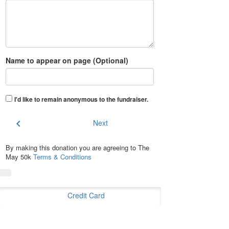
Name to appear on page (Optional)
I'd like to remain anonymous to the fundraiser
.
chevron_left
Next
By making this donation you are agreeing to The
May 50k
Terms & Conditions
Credit Card