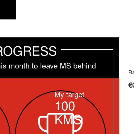
ROGRESS
his month to leave MS behind
Ra
€
My target
100
KMS