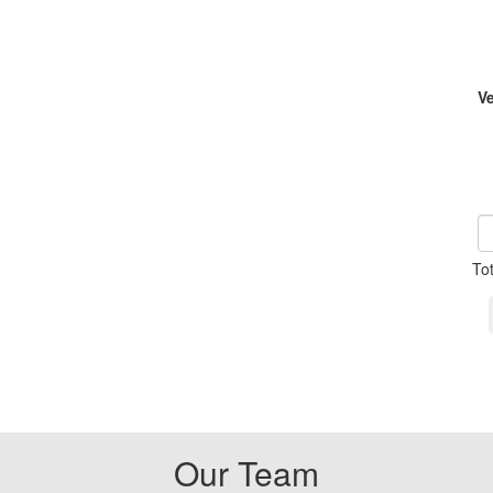
V
To
Our Team