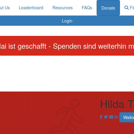
ut Us
Leaderboard
Resources
FAQs
Fi
Donate
Login
ai ist geschafft - Spenden sind weiterhin m
Hilda 
Walki