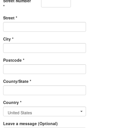
Street Number
*
Street *
City *
Postcode *
County/State *
Country *
United States
Leave a message (Optional)