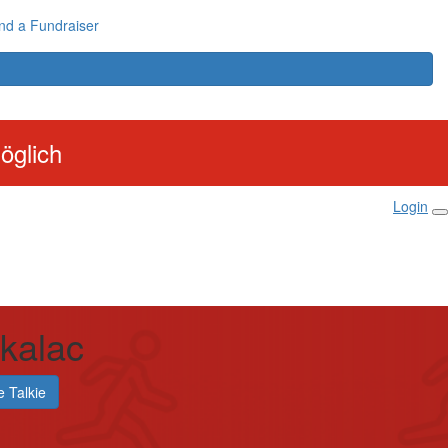
nd a Fundraiser
öglich
Login
Tkalac
e Talkie