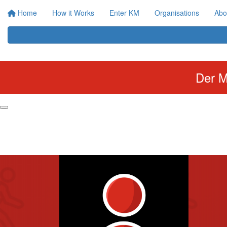
Home
How it Works
Enter KM
Organisations
Abo
Der M