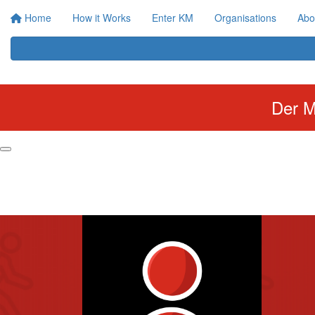
Home
How it Works
Enter KM
Organisations
Abo
Der M