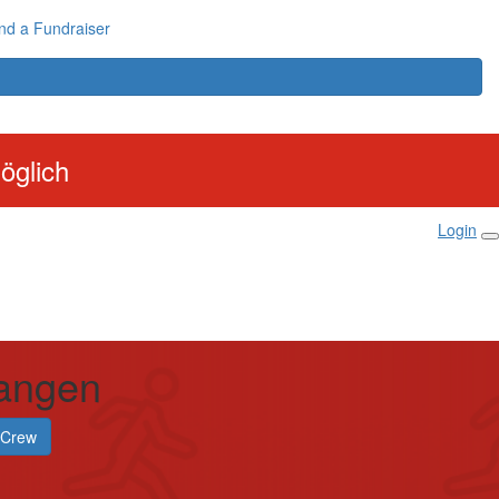
nd a Fundraiser
öglich
Login
angen
rCrew