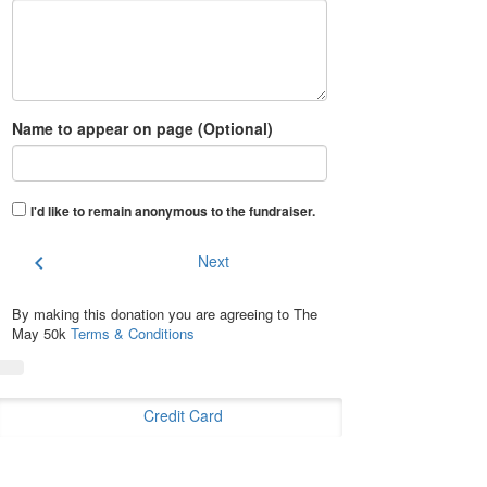
Name to appear on page (Optional)
I'd like to remain anonymous to the fundraiser
.
chevron_left
Next
By making this donation you are agreeing to The
May 50k
Terms & Conditions
Credit Card