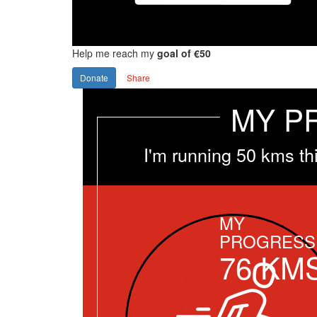
Help me reach my
goal of €50
Donate
Share
MY P
I'm running 50 kms th
MY
PROGRESS
76
KM