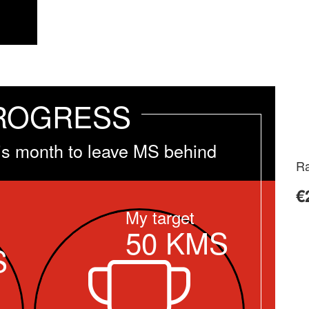
ROGRESS
is month to leave MS behind
Ra
€
My target
50
KMS
S