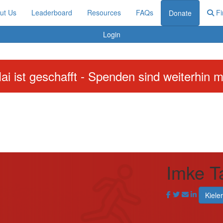
ut Us
Leaderboard
Resources
FAQs
Fi
Donate
Login
ai ist geschafft - Spenden sind weiterhin m
Imke T
Kiele