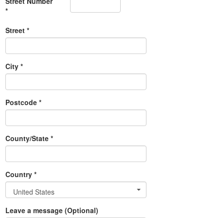
Street Number
*
Street *
City *
Postcode *
County/State *
Country *
United States
Leave a message (Optional)