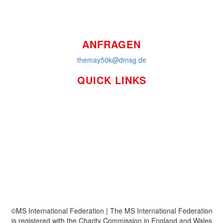
ANFRAGEN
themay50k@dmsg.de
QUICK LINKS
So funktioniert's
Über uns
Platzierungen
Bildmaterial
Häufig gestellte Fragen
MS International Federation
DMSG
©MS International Federation | The MS International Federation
is registered with the Charity Commission in England and Wales