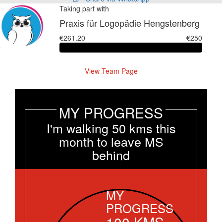
Taking part with
Praxis für Logopädie Hengstenberg
€261.20
€250
View Team Page
MY PROGRESS
I'm walking 50 kms this
month to leave MS
behind
MY
PROGRESS
100
KMS