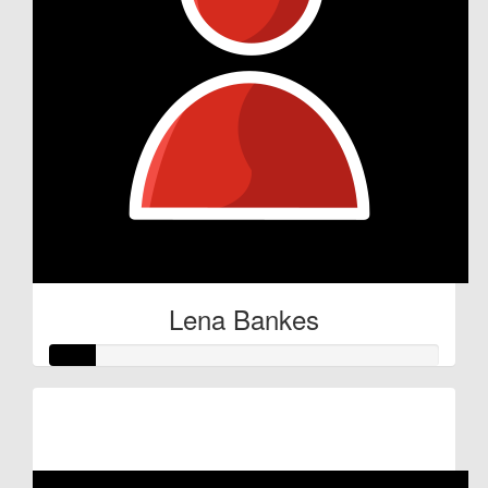
Lena Bankes
Raised so far:
€6