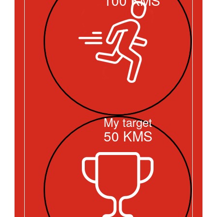
My target
50
KMS