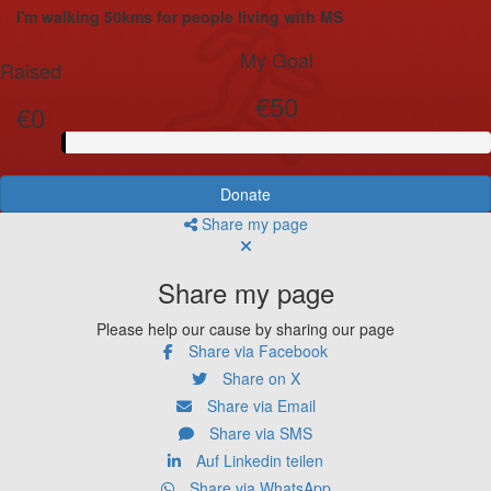
I'm walking 50kms for people living with MS
My Goal
Raised
€50
€0
Donate
Share my page
Share my page
Please help our cause by sharing our page
Share via Facebook
Share on X
Share via Email
Share via SMS
Auf Linkedin teilen
Share via WhatsApp