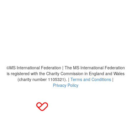
So funktioniert's
Über uns
Platzierungen
Bildmaterial
Häufig gestellte Fragen
MS International Federation
DMSG
©MS International Federation | The MS International Federation
is registered with the Charity Commission in England and Wales
(charity number 1105321). |
Terms and Conditions
|
Privacy Policy