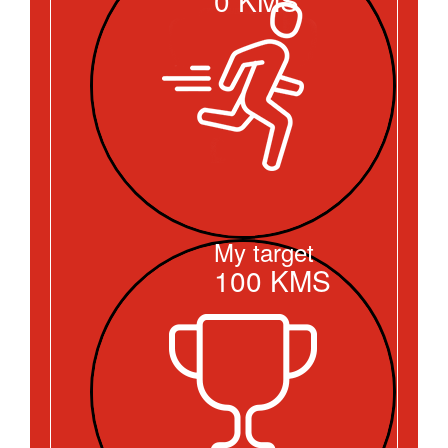
My target
100
KMS