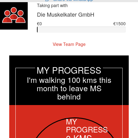
Taking part with
Die Muskelkater GmbH
€0
€1500
View Team Page
MY PROGRESS
I'm walking 100 kms this
month to leave MS
behind
MY
PROGRESS
0
KMS