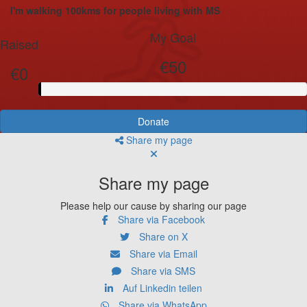
I'm walking 100kms for people living with MS
My Goal
Raised
€50
€0
Donate
Share my page
Share my page
Please help our cause by sharing our page
Share via Facebook
Share on X
Share via Email
Share via SMS
Auf Linkedin teilen
Share via WhatsApp