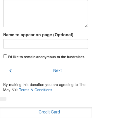
Name to appear on page (Optional)
I'd like to remain anonymous to the fundraiser
.
chevron_left
Next
By making this donation you are agreeing to The
May 50k
Terms & Conditions
Credit Card