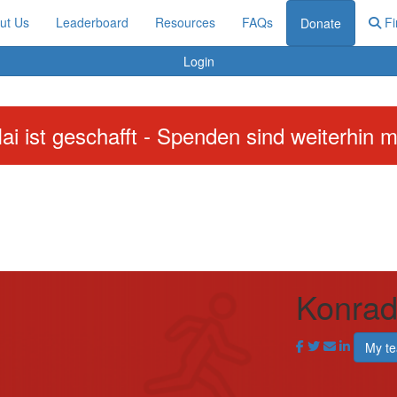
ut Us
Leaderboard
Resources
FAQs
Fi
Donate
Login
ai ist geschafft - Spenden sind weiterhin m
Konrad
My t