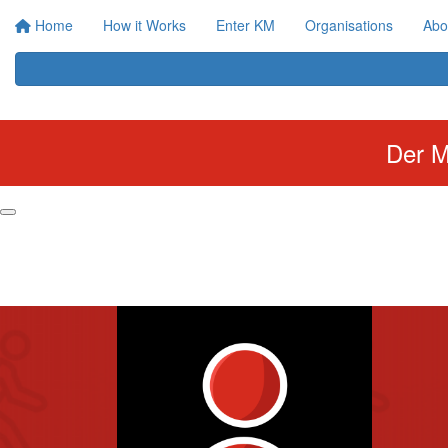
Home
How it Works
Enter KM
Organisations
Abo
Der M