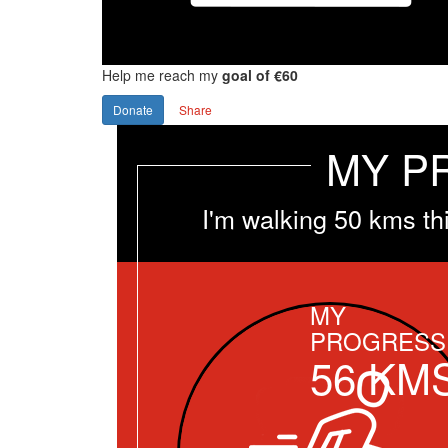
Help me reach my
goal of €60
Donate
Share
MY P
I'm walking 50 kms th
MY
PROGRESS
56
KM