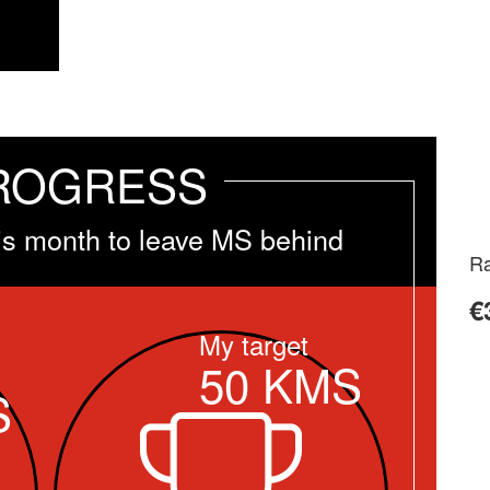
ROGRESS
is month to leave MS behind
Ra
€
My target
50
KMS
S