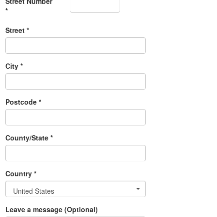
Street Number
*
Street *
City *
Postcode *
County/State *
Country *
United States
Leave a message (Optional)