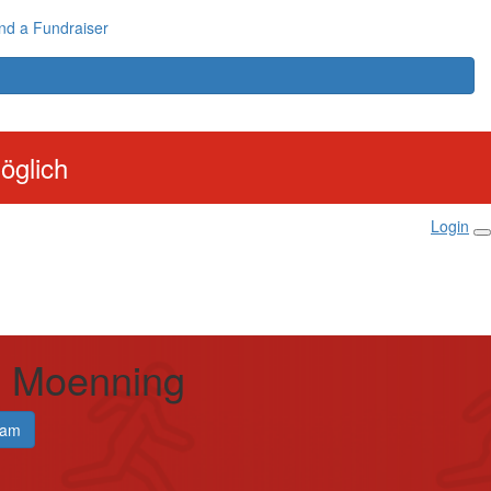
nd a Fundraiser
öglich
Login
 Moenning
eam