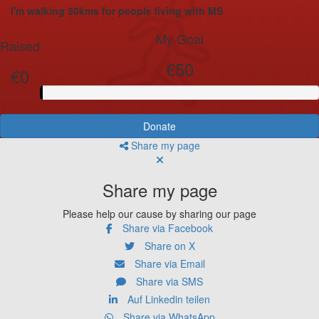
I'm walking 50kms for people living with MS
My Goal
Raised
€50
€0
Donate
Share my page
Share my page
Please help our cause by sharing our page
Share via Facebook
Share on X
Share via Email
Share via SMS
Auf Linkedin teilen
Share via WhatsApp