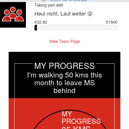
Taking part with
Heul nicht. Lauf weiter 😜
€32.82
€1500
View Team Page
MY PROGRESS
I'm walking 50 kms this
month to leave MS
behind
MY
PROGRESS
85
KMS