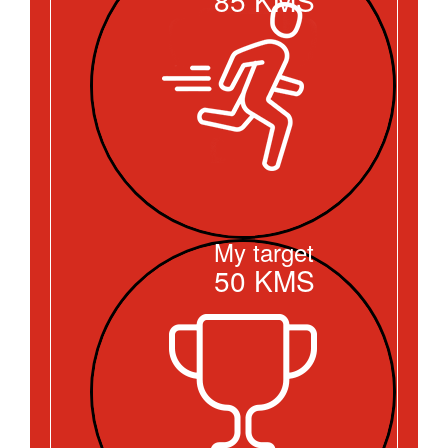
My target
50
KMS