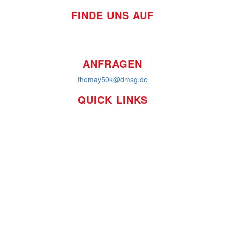
FINDE UNS AUF
ANFRAGEN
themay50k@dmsg.de
QUICK LINKS
So funktioniert's
Über uns
Platzierungen
Bildmaterial
Häufig gestellte Fragen
MS International Federation
DMSG