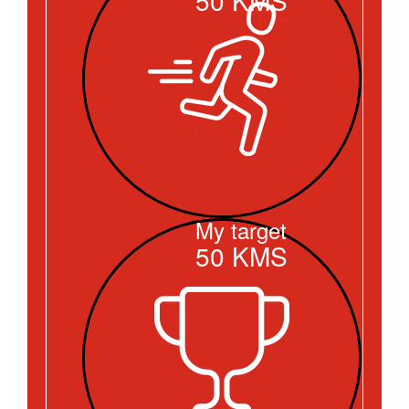
My target
50
KMS