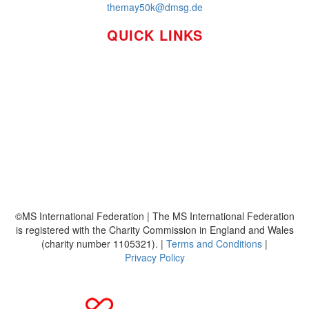
themay50k@dmsg.de
QUICK LINKS
So funktioniert's
Über uns
Platzierungen
Bildmaterial
Häufig gestellte Fragen
MS International Federation
DMSG
©MS International Federation | The MS International Federation
is registered with the Charity Commission in England and Wales
(charity number 1105321). |
Terms and Conditions
|
Privacy Policy