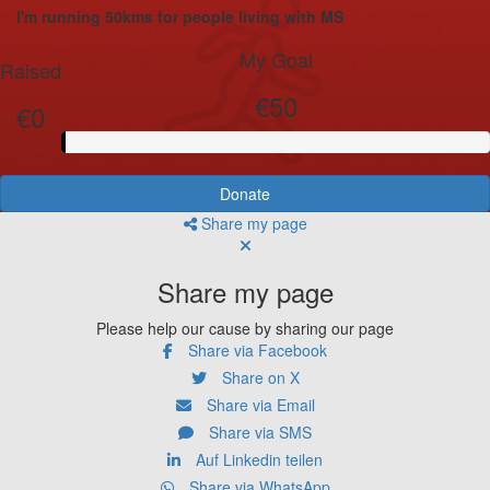
I'm running 50kms for people living with MS
My Goal
Raised
€50
€0
Donate
Share my page
Share my page
Please help our cause by sharing our page
Share via Facebook
Share on X
Share via Email
Share via SMS
Auf Linkedin teilen
Share via WhatsApp