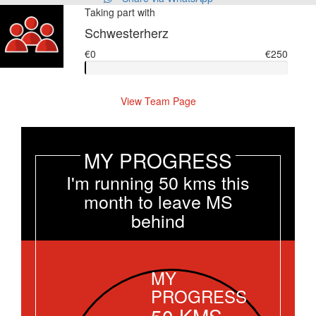
Taking part with
Schwesterherz
€0
€250
View Team Page
MY PROGRESS
I'm running 50 kms this
month to leave MS
behind
MY
PROGRESS
50
KMS