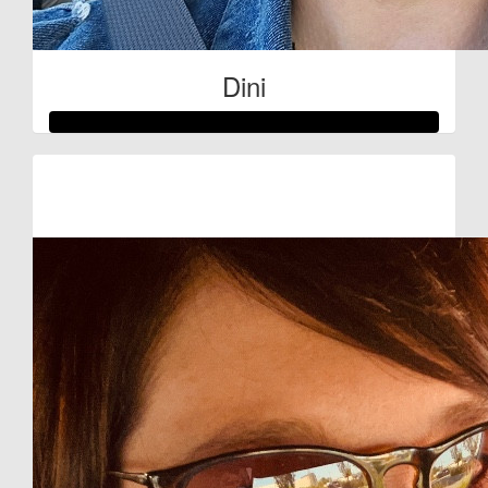
Dini
Raised so far:
€80