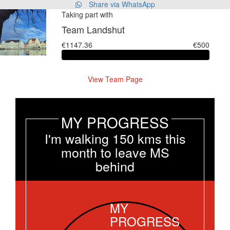
Share via WhatsApp
Taking part with
Team Landshut
€1147.36
€500
View Team Page
MY PROGRESS
I'm walking 150 kms this
month to leave MS
behind
MY
PROGRESS