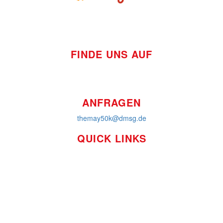
FINDE UNS AUF
ANFRAGEN
themay50k@dmsg.de
QUICK LINKS
So funktioniert's
Über uns
Platzierungen
Bildmaterial
Häufig gestellte Fragen