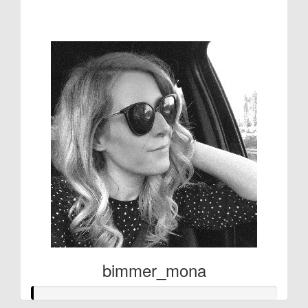
€128
bimmer_mona