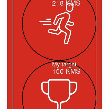
218
KMS
My target
150
KMS