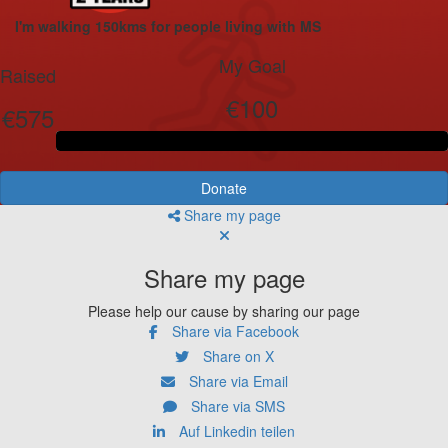
I'm walking 150kms for people living with MS
My Goal
Raised
€100
€575
Donate
Share my page
Share my page
Please help our cause by sharing our page
Share via Facebook
Share on X
Share via Email
Share via SMS
Auf Linkedin teilen