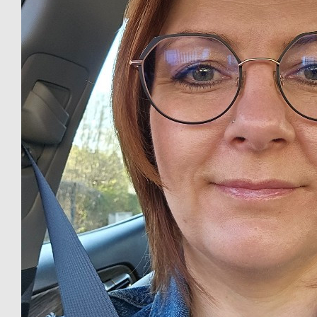
Tolles Aktion! Ich unterstütze dich gerne bei deinem
Engagement und wünsche dir alles Gute! Liebe Grüße 🤗
€
26.38
Carolin Dörfer