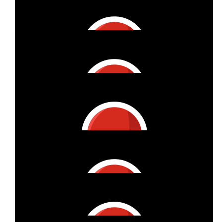
€
105.25
Susanne Schraml
€
105.25
Anonymous
€
105.25
Anonymous