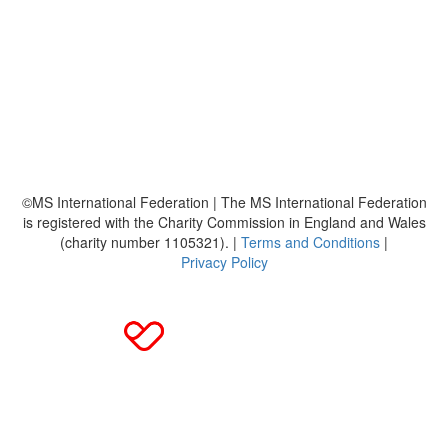
Über uns
Platzierungen
Bildmaterial
Häufig gestellte Fragen
MS International Federation
DMSG
©MS International Federation | The MS International Federation
is registered with the Charity Commission in England and Wales
(charity number 1105321). |
Terms and Conditions
|
Privacy Policy