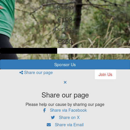
Raised
€108
Our Goal
€250
Sponsor Us
Share our page
Join Us
Share our page
Please help our cause by sharing our page
Share via Facebook
Share on X
Share via Email