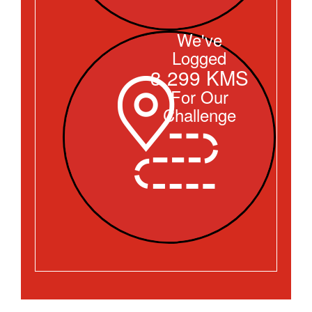
We've
Logged
3,299 KMS
For Our
Challenge