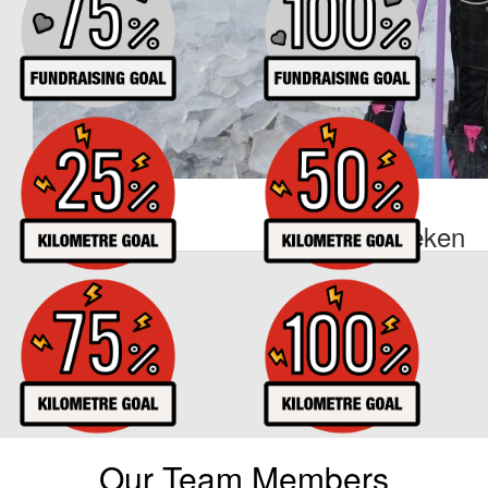
€
10
Tina Deeken
Our Team Members