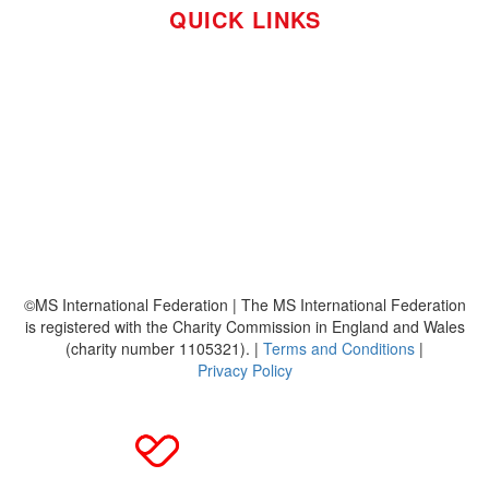
QUICK LINKS
So funktioniert's
Über uns
Platzierungen
Bildmaterial
Häufig gestellte Fragen
MS International Federation
DMSG
©MS International Federation | The MS International Federation
is registered with the Charity Commission in England and Wales
(charity number 1105321). |
Terms and Conditions
|
Privacy Policy