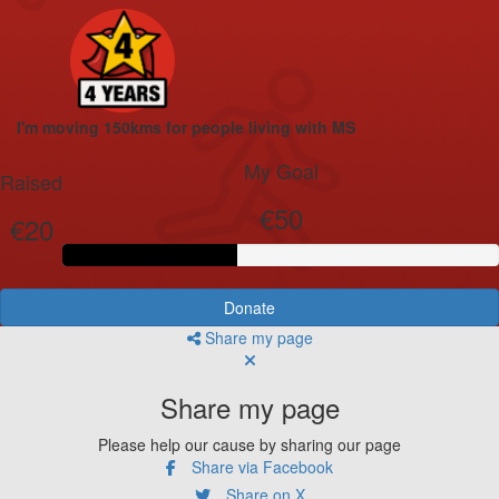
I'm moving 150kms for people living with MS
My Goal
Raised
€50
€20
Donate
Share my page
Share my page
Please help our cause by sharing our page
Share via Facebook
Share on X