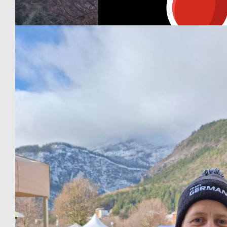
Our Team Members
€
10
Tim Deeke