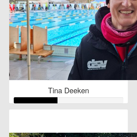
€
10
Tina Deeken
Tina Deeken
Raised so far:
€20