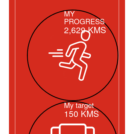
MY
PROGRESS
2,629
KMS
My target
150
KMS