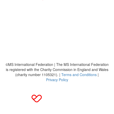
So funktioniert's
Über uns
Platzierungen
Bildmaterial
Häufig gestellte Fragen
MS International Federation
DMSG
©MS International Federation | The MS International Federation
is registered with the Charity Commission in England and Wales
(charity number 1105321). |
Terms and Conditions
|
Privacy Policy