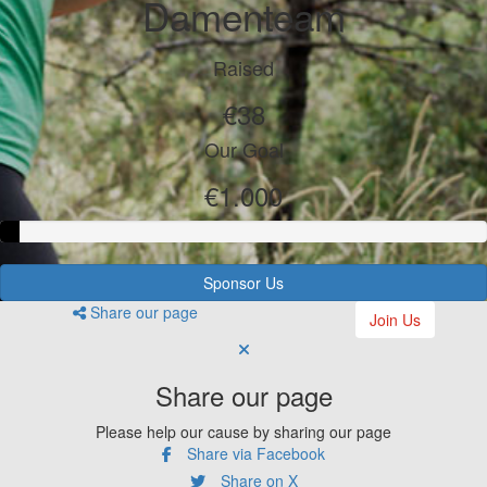
Damenteam
Raised
€38
Our Goal
€1.000
Sponsor Us
Share our page
Join Us
Share our page
Please help our cause by sharing our page
Share via Facebook
Share on X