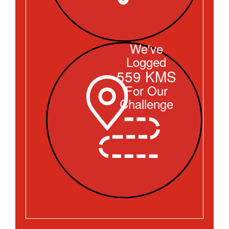
We've
Logged
559 KMS
For Our
Challenge