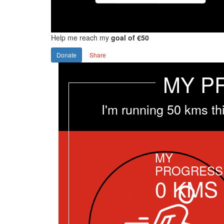
Help me reach my
goal of €50
Donate
Share
MY P
I'm running 50 kms th
MY
PROGRESS
0
KMS