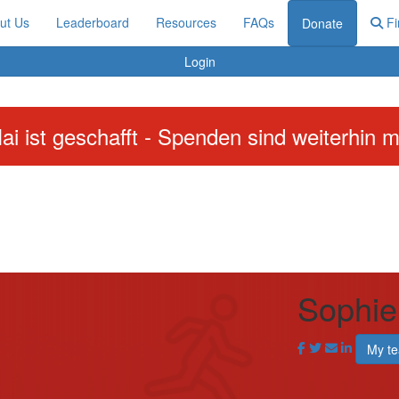
ut Us
Leaderboard
Resources
FAQs
Fi
Donate
Login
ai ist geschafft - Spenden sind weiterhin m
Sophie
My t