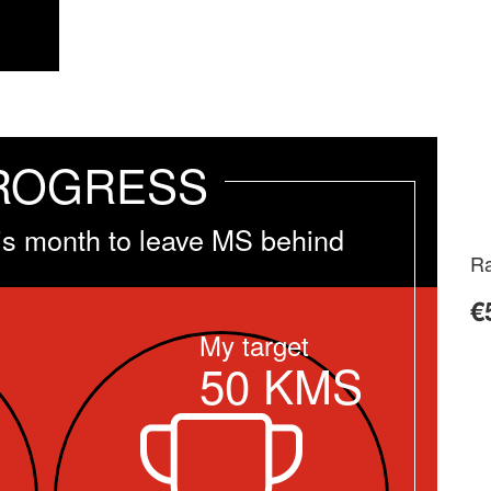
ROGRESS
is month to leave MS behind
Ra
€
My target
50
KMS