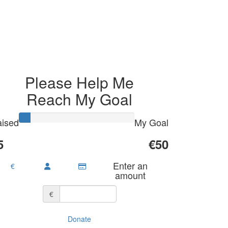
Please Help Me
Reach My Goal
ised
My Goal
5
€50
Enter an
€
amount
€
Donate