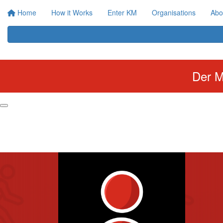
Home
How it Works
Enter KM
Organisations
Abo
Der M