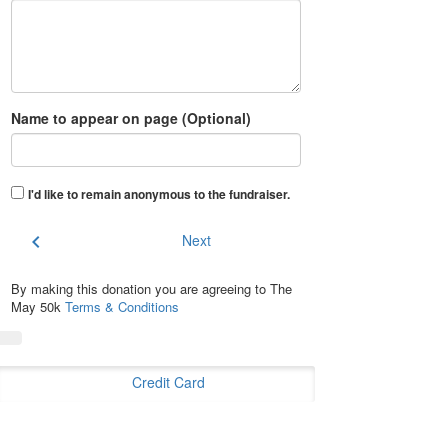
Name to appear on page (Optional)
I'd like to remain anonymous to the fundraiser
.
chevron_left
Next
By making this donation you are agreeing to The
May 50k
Terms & Conditions
Credit Card