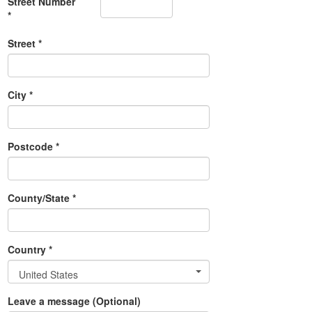
Street Number
*
Street *
City *
Postcode *
County/State *
Country *
United States
Leave a message (Optional)