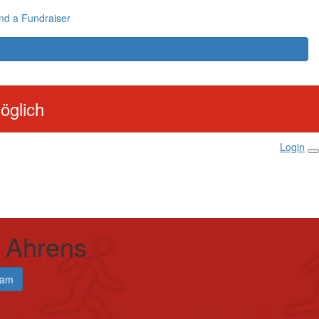
nd a Fundraiser
öglich
Login
 Ahrens
eam