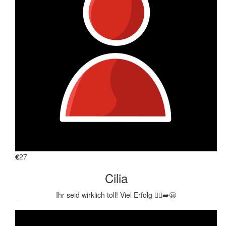
€
27
Cilia
Ihr seid wirklich toll! Viel Erfolg 🏃‍♀️‍➡️😀