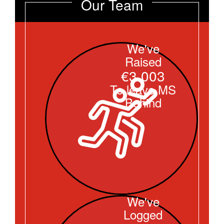
Our Team
We've
Raised
€3.003
To leave MS
Behind
We've
Logged