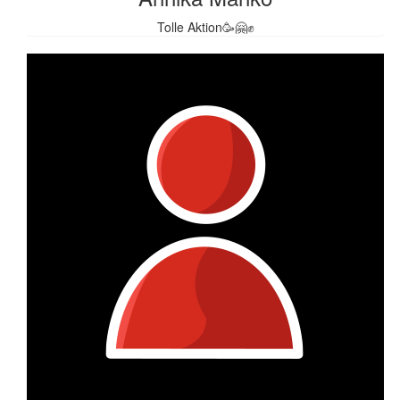
Tolle Aktion🥳🤗✊️