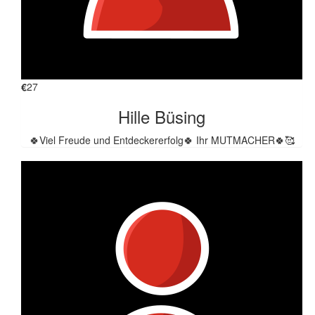
€
27
Hille Büsing
🍀Viel Freude und Entdeckererfolg🍀 Ihr MUTMACHER🍀🥰