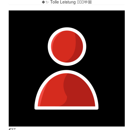
🍀✨ Tolle Leistung 🏃🏼‍♀️🫶🏼
€
27