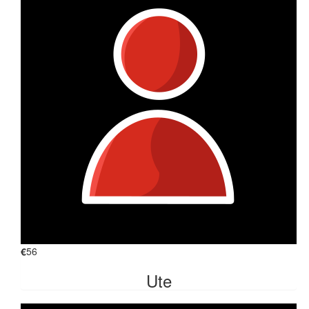
€
56
Ute