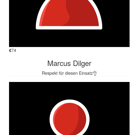
€
74
Marcus Dilger
Respekt für diesen Einsatz👌