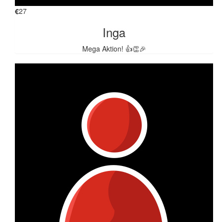
€
27
Inga
Mega Aktion! 👍👏🎉