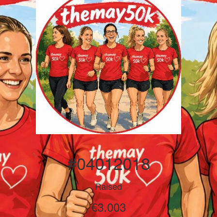
#04012018
Raised
€3.003