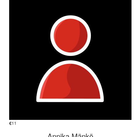
€
11
Annika Mänkö