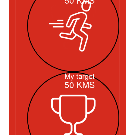
My target
50
KMS