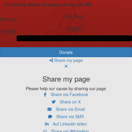
I'm moving 50kms for people living with MS
My Goal
Raised
€500
€598
Donate
Share my page
Share my page
Please help our cause by sharing our page
Share via Facebook
Share on X
Share via Email
Share via SMS
Auf Linkedin teilen
Share via WhatsApp