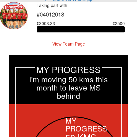
Taking part with
#04012018
€3003.33
€2500
View Team Page
MY PROGRESS
I'm moving 50 kms this
month to leave MS
behind
MY
PROGRESS
50
KMS