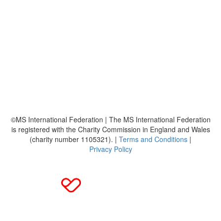
So funktioniert's
Über uns
Platzierungen
Bildmaterial
Häufig gestellte Fragen
MS International Federation
DMSG
©MS International Federation | The MS International Federation
is registered with the Charity Commission in England and Wales
(charity number 1105321). |
Terms and Conditions
|
Privacy Policy