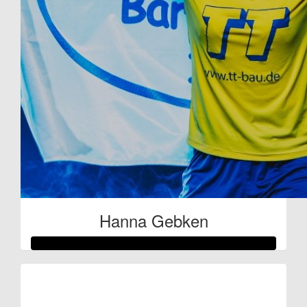
Hanna Gebken
Raised so far:
€598