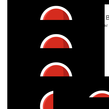
€
26.98
€
26.98
Tina Gebken
Laura B
🍀💯🫶
Let's do this!
€
26.98
Alpakas Vom See
Coole Aktion! 🙂💪🏼
€
25
Praxis Für Osteopathie
Ich finds mega und wünsch dir viel Kraft für den Lauf
€
21.86
Talea