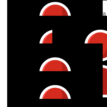
€
26.98
Julia
🫶🍀
€
26.98
Hille Büsing
🍀Viel Freude und Entdeckererfolg🍀 Ihr MUTMACHER🍀🥰
€
26.98
Julia
🙏❤️
€
26.98
Gesa & Matthias
💪🏻 wir haben dich lieb 💪🏻