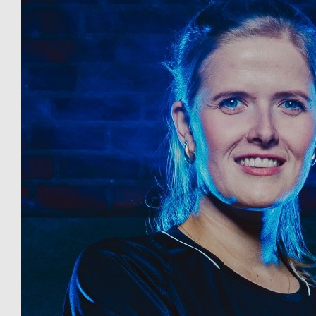
€
25
Leandra
💪