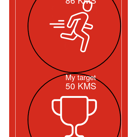
My target
50
KMS