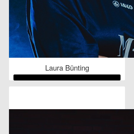
Laura Bünting
Raised so far:
€1.095