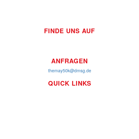
FINDE UNS AUF
ANFRAGEN
themay50k@dmsg.de
QUICK LINKS
So funktioniert's
Über uns
Platzierungen
Bildmaterial
Häufig gestellte Fragen