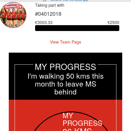
Taking part with
#04012018
€3003.33
€2500
View Team Page
MY PROGRESS
I'm walking 50 kms this
month to leave MS
behind
MY
PROGRESS
86
KMS