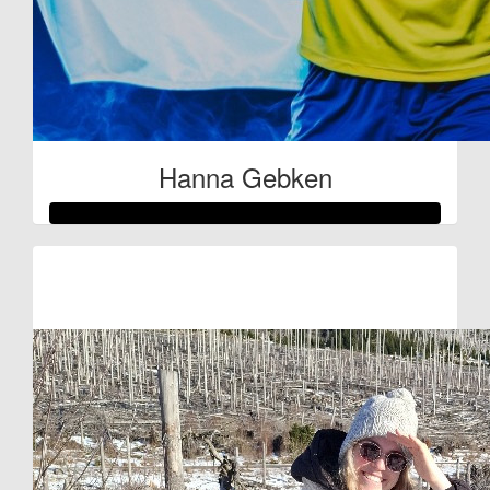
Hanna Gebken
Raised so far:
€598