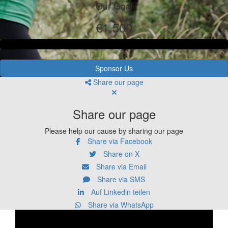
Our Goal
€1.500
Sponsor Us
Share our page
Share our page
Please help our cause by sharing our page
Share via Facebook
Share on X
Share via Email
Share via SMS
Auf Linkedin teilen
Share via WhatsApp