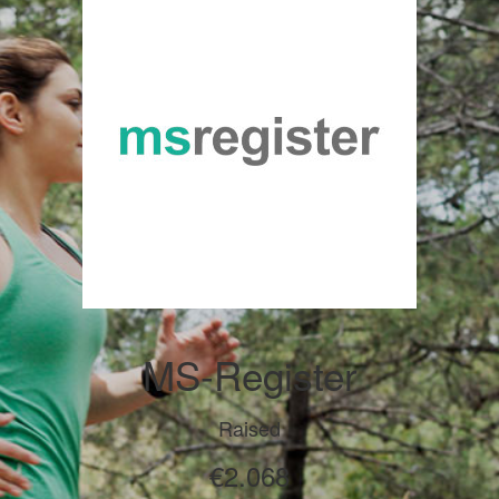
MS-Register
Raised
€2.068