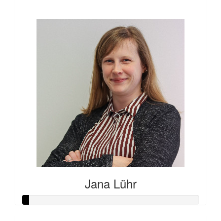
€3
Jana Lühr
Raised so far: