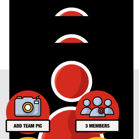
€
16
Anke Ohle
€
6
Annchristin
€
11
Nicole Spiekerkötter
Our Achievements
€
28
Allianz Agentur Bennet Ohle
Run for DMSG - Viel Spaß ;)
€
3
Anonymous