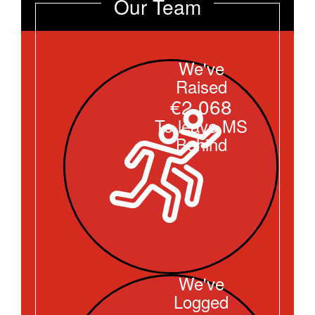
Our Team
We've
Raised
€2.068
To leave MS
Behind
We've
Logged