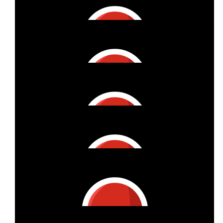
€
2k
Ges. F. Versorgungsforschung Mbh