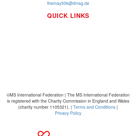
themay50k@dmsg.de
QUICK LINKS
So funktioniert's
Über uns
Platzierungen
Bildmaterial
Häufig gestellte Fragen
MS International Federation
DMSG
©MS International Federation | The MS International Federation
is registered with the Charity Commission in England and Wales
(charity number 1105321). |
Terms and Conditions
|
Privacy Policy