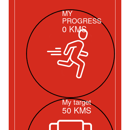
MY
PROGRESS
0
KMS
My target
50
KMS