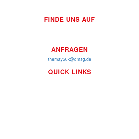
FINDE UNS AUF
ANFRAGEN
themay50k@dmsg.de
QUICK LINKS
So funktioniert's
Über uns
Platzierungen
Bildmaterial
Häufig gestellte Fragen
MS International Federation
DMSG