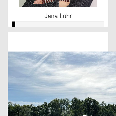
Jana Lühr
Raised so far:
€2