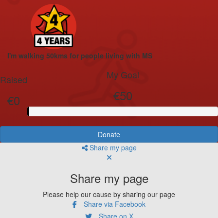
I'm walking 50kms for people living with MS
My Goal
Raised
€50
€0
Donate
Share my page
Share my page
Please help our cause by sharing our page
Share via Facebook
Share on X