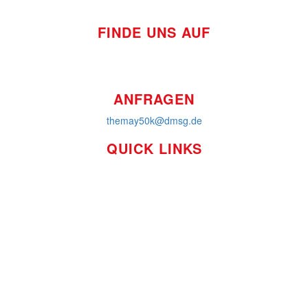
FINDE UNS AUF
ANFRAGEN
themay50k@dmsg.de
QUICK LINKS
So funktioniert's
Über uns
Platzierungen
Bildmaterial
Häufig gestellte Fragen
MS International Federation
DMSG