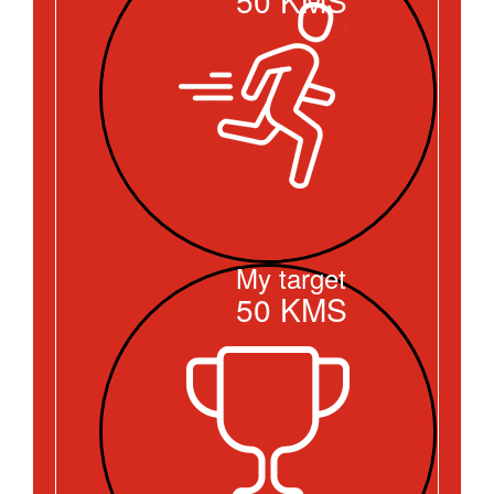
My target
50
KMS