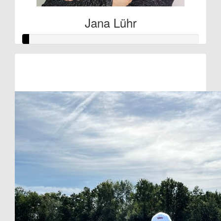
Jana Lühr
Raised so far:
€2