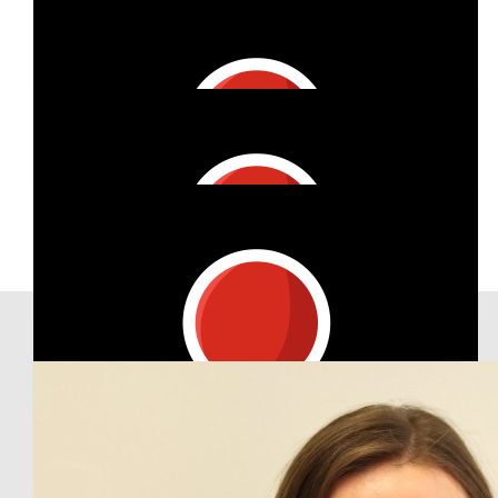
€
28
Allianz Agentur Bennet Ohle
Run for DMSG - Viel Spaß ;)
Our Team Members
€
16.20
Anke Ohle
€
11.24
Nicole Spiekerkötter