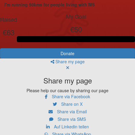
I'm running 50kms for people living with MS
My Goal
Raised
€50
€63
Donate
Share my page
Share my page
Please help our cause by sharing our page
Share via Facebook
Share on X
Share via Email
Share via SMS
Auf Linkedin teilen
Share via WhatsApp