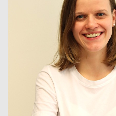
€
5.76
Annchristin
€
2
Anonymous