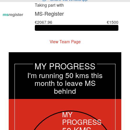
Taking part with
MS-Register
€2067.96
€1500
View Team Page
MY PROGRESS
I'm running 50 kms this
month to leave MS
behind
MY
PROGRESS
50
KMS