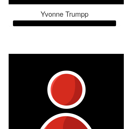
Yvonne Trumpp
Raised so far:
€53