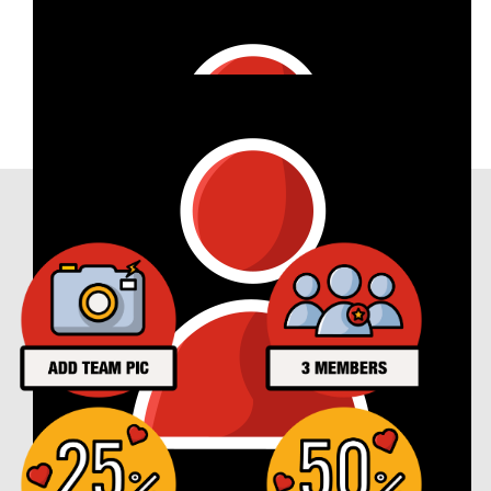
Our Achievements
€
53
Ramona Kieser
€
53
Yvonne Trumpp