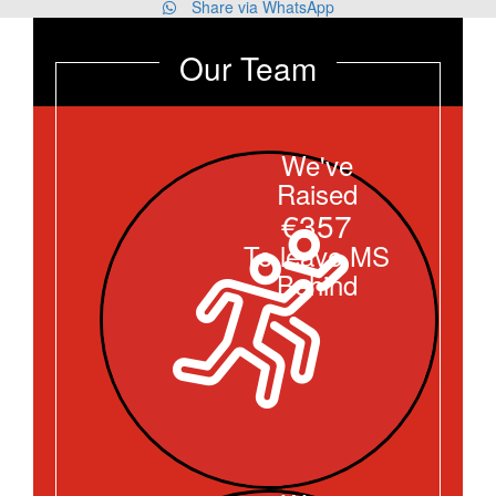
Share via WhatsApp
Our Team
We've
Raised
€357
To leave MS
Behind