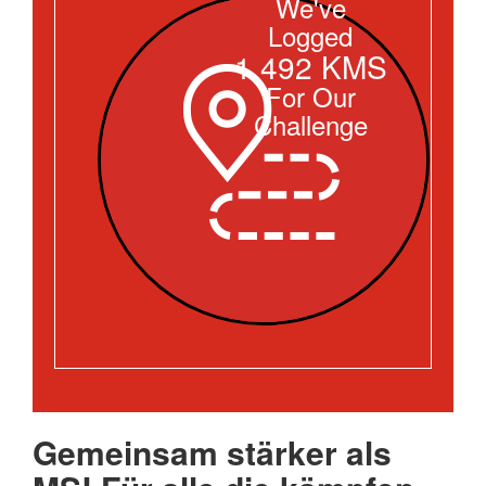
We've
Logged
1,492 KMS
For Our
Challenge
Gemeinsam stärker als