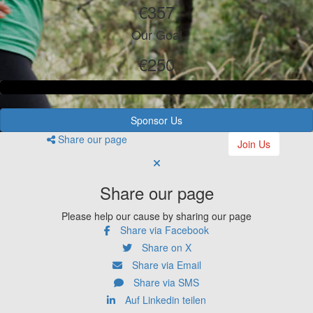
€357
Our Goal
€250
Sponsor Us
Share our page
Join Us
Share our page
Please help our cause by sharing our page
Share via Facebook
Share on X
Share via Email
Share via SMS
Auf Linkedin teilen