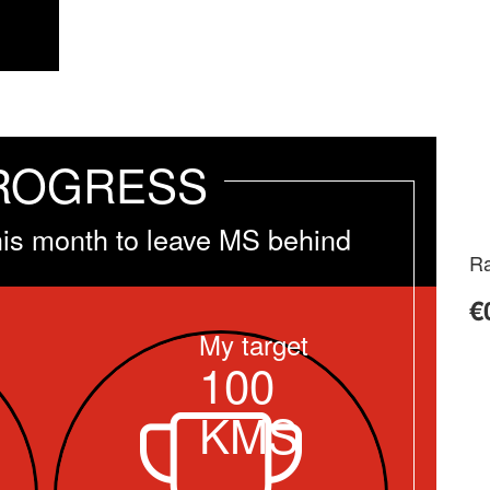
ROGRESS
his month to leave MS behind
Ra
€
My target
100
KMS