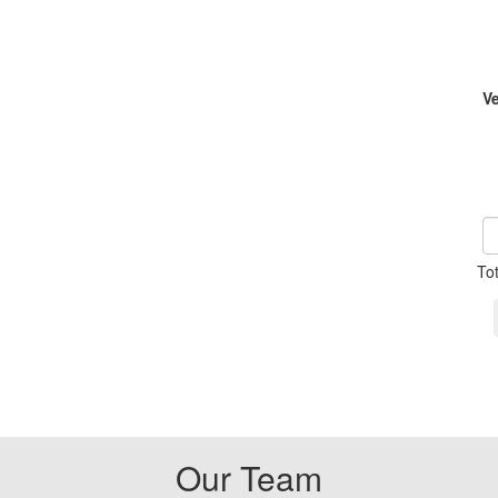
V
To
Our Team