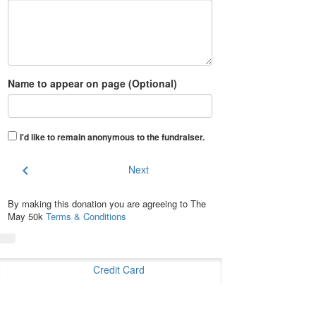
Name to appear on page (Optional)
I'd like to remain anonymous to the fundraiser
.
chevron_left
Next
By making this donation you are agreeing to The
May 50k
Terms & Conditions
Credit Card