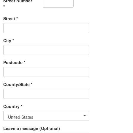
Street Number
*
Street *
City *
Postcode *
County/State *
Country *
United States
Leave a message (Optional)