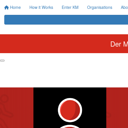
Home
How it Works
Enter KM
Organisations
Abo
Der M