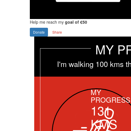
Help me reach my
goal of €50
Donate
Share
MY P
I'm walking 100 kms t
MY
PROGRESS
131
KMS