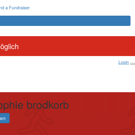
nd a Fundraiser
öglich
Login
ophie brodkorb
eam