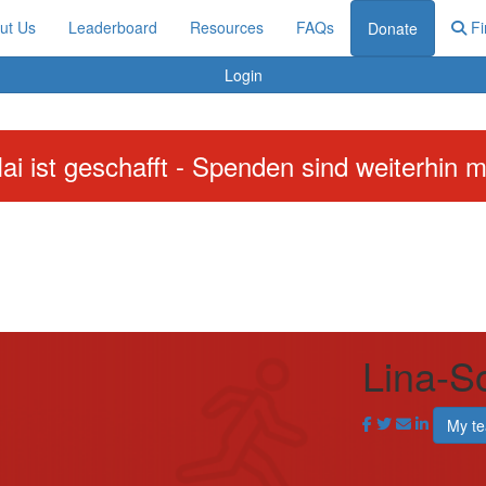
ut Us
Leaderboard
Resources
FAQs
Fi
Donate
Login
ai ist geschafft - Spenden sind weiterhin m
Lina-S
My t