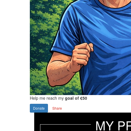
Help me reach my
goal of €50
Donate
Share
MY P