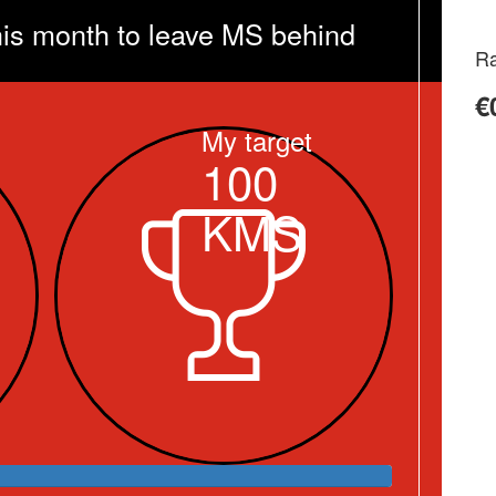
his month to leave MS behind
Ra
€
My target
100
KMS