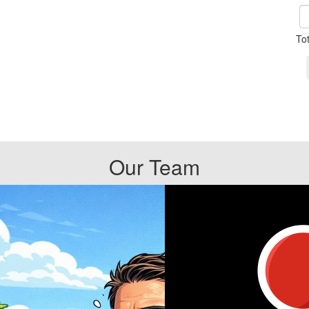
To
Our Team