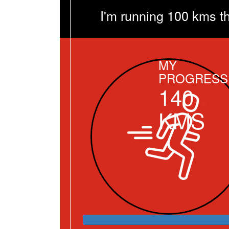
I'm running 100 kms t
MY
PROGRESS
140
KMS