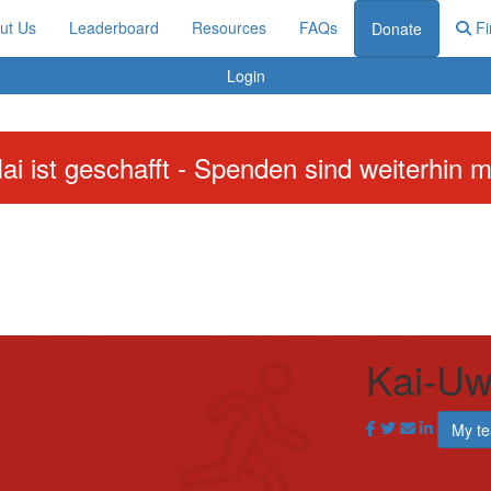
ut Us
Leaderboard
Resources
FAQs
Fi
Donate
Login
ai ist geschafft - Spenden sind weiterhin m
Kai-Uw
My t