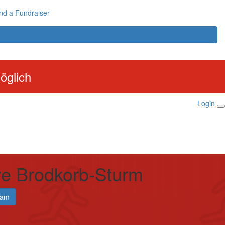
nd a Fundraiser
öglich
Login
e Brodkorb-Sturm
eam