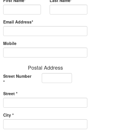
First Name*
Last Name*
Email Address*
Mobile
Postal Address
Street Number
*
Street *
City *