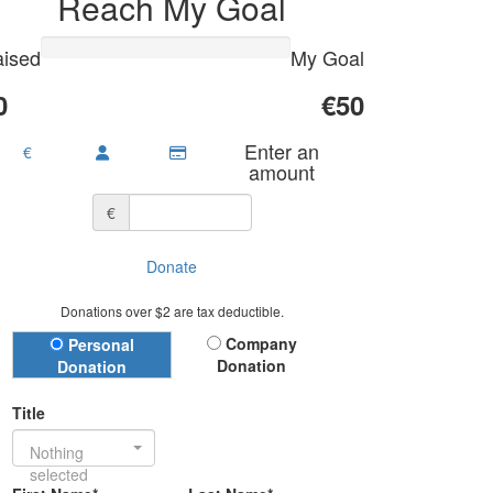
Reach My Goal
ised
My Goal
0
€50
Enter an
€
amount
€
Donate
Donations over $2 are tax deductible.
Donation Type
Company
Personal
Donation
Donation
Title
Nothing
selected