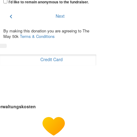
I'd like to remain anonymous to the fundraiser
.
chevron_left
Next
By making this donation you are agreeing to The
May 50k
Terms & Conditions
Credit Card
erwaltungskosten