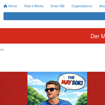
Home
How it Works
Enter KM
Organisations
Abo
Der M