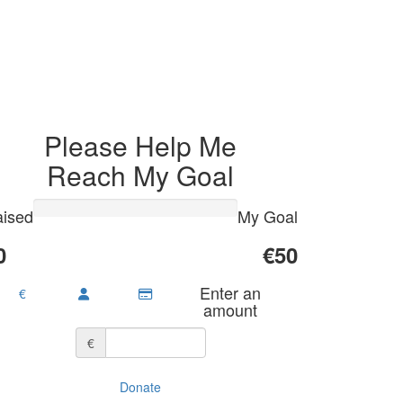
Please Help Me
Reach My Goal
ised
My Goal
0
€50
Enter an
€
amount
€
Donate