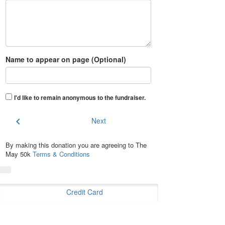
Name to appear on page (Optional)
I'd like to remain anonymous to the fundraiser
.
chevron_left
Next
By making this donation you are agreeing to The
May 50k
Terms & Conditions
Credit Card