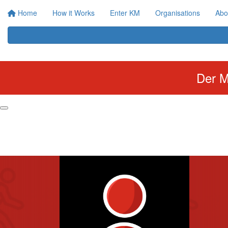
Home
How it Works
Enter KM
Organisations
Abo
Der M