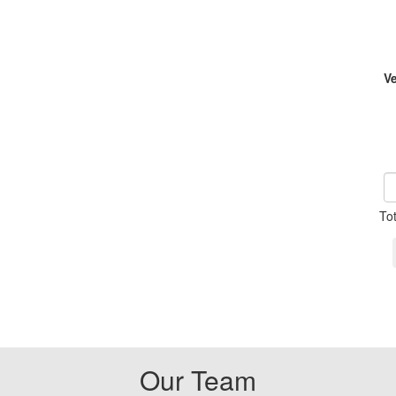
V
To
Our Team