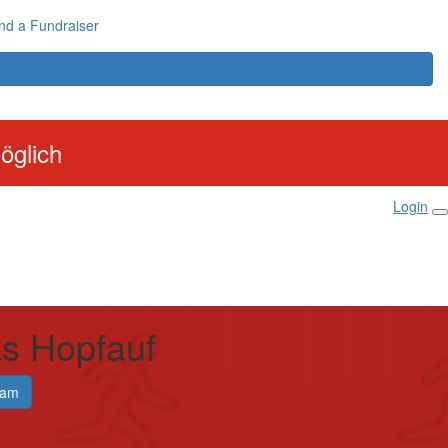
nd a Fundraiser
öglich
Login
s Hopfauf
eam