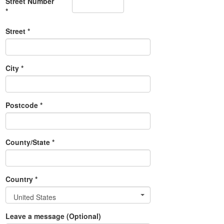
Street Number
*
Street *
City *
Postcode *
County/State *
Country *
United States
Leave a message (Optional)