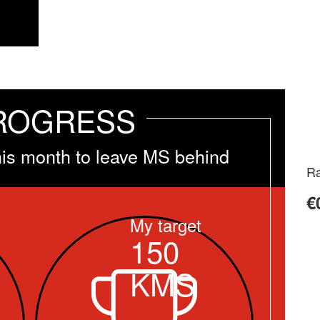
ROGRESS
his month to leave MS behind
Ra
€
My target
150
KMS