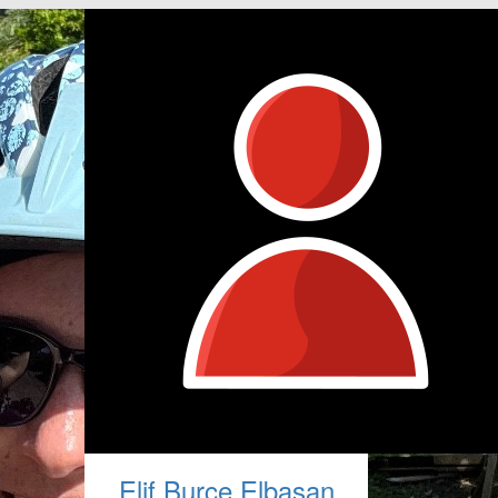
Elif Burce Elbasan