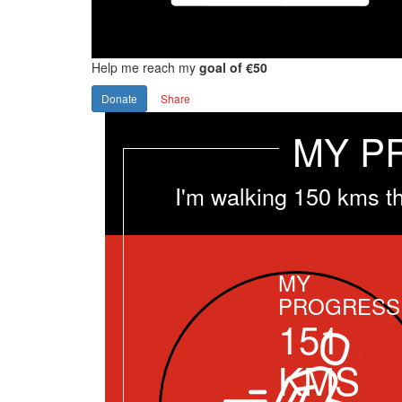
Help me reach my
goal of €50
Donate
Share
MY P
I'm walking 150 kms t
MY
PROGRESS
151
KMS