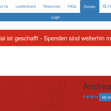
ut Us
Leaderboard
Resources
FAQs
Fi
Donate
Login
ai ist geschafft - Spenden sind weiterhin m
Andrea
My t