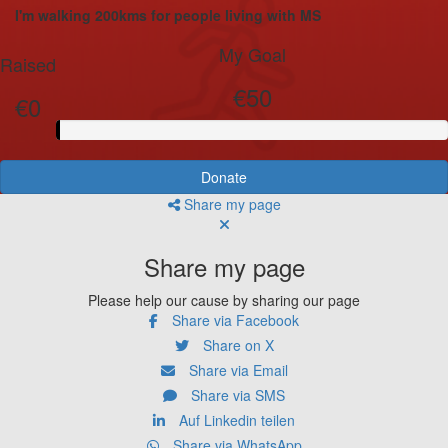
I'm walking 200kms for people living with MS
My Goal
Raised
€50
€0
Donate
Share my page
Share my page
Please help our cause by sharing our page
Share via Facebook
Share on X
Share via Email
Share via SMS
Auf Linkedin teilen
Share via WhatsApp