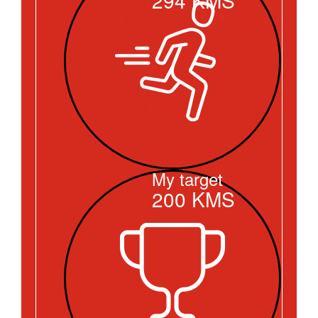
My target
200
KMS