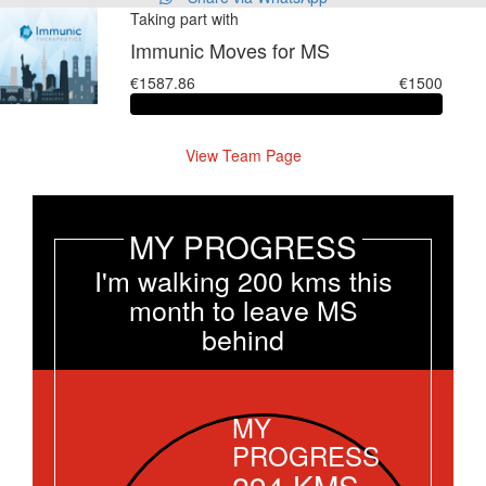
Taking part with
Immunic Moves for MS
€1587.86
€1500
View Team Page
MY PROGRESS
I'm walking 200 kms this
month to leave MS
behind
MY
PROGRESS
294
KMS