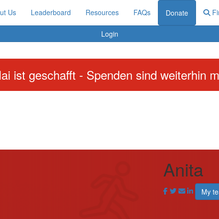
ut Us
Leaderboard
Resources
FAQs
Fi
Donate
Login
ai ist geschafft - Spenden sind weiterhin m
Anita
My t