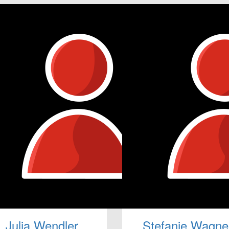
Julia Wendler
Stefanie Wagne