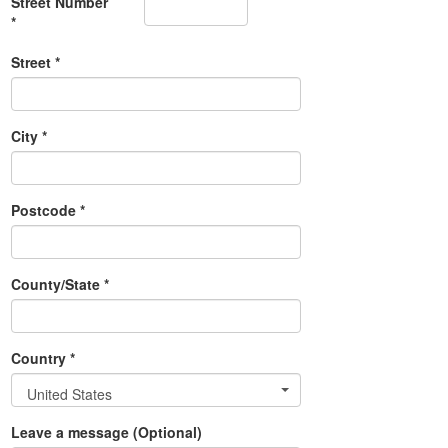
Street Number
*
Street *
City *
Postcode *
County/State *
Country *
United States
Leave a message (Optional)