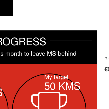
ROGRESS
is month to leave MS behind
Ra
€
My target
50
KMS
S