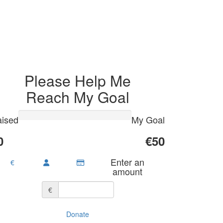
Please Help Me
Reach My Goal
ised
My Goal
0
€50
Enter an
€
amount
€
Donate