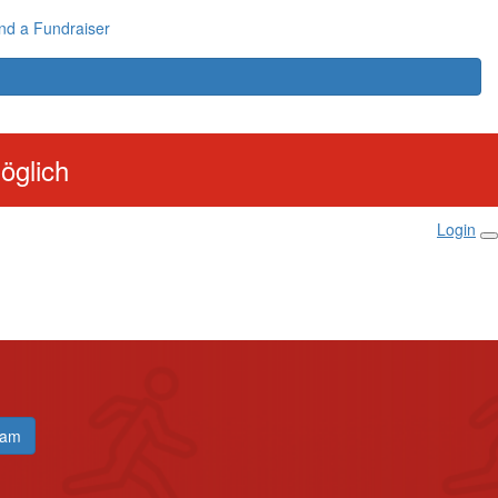
nd a Fundraiser
öglich
Login
eam