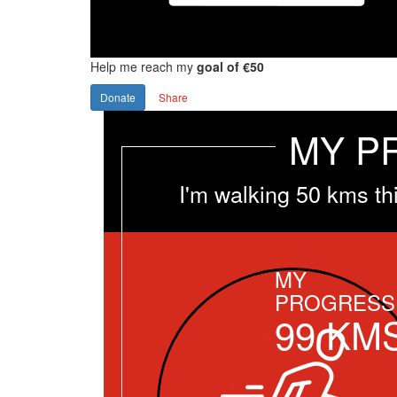
Help me reach my
goal of €50
Donate
Share
MY P
I'm walking 50 kms th
MY
PROGRESS
99
KM