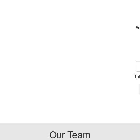
V
To
Our Team