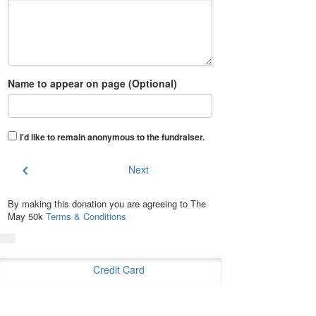
Name to appear on page (Optional)
I'd like to remain anonymous to the fundraiser
.
chevron_left
Next
By making this donation you are agreeing to The
May 50k
Terms & Conditions
Credit Card