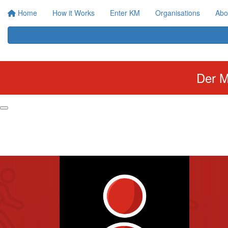
Home
How it Works
Enter KM
Organisations
Abo
Der M